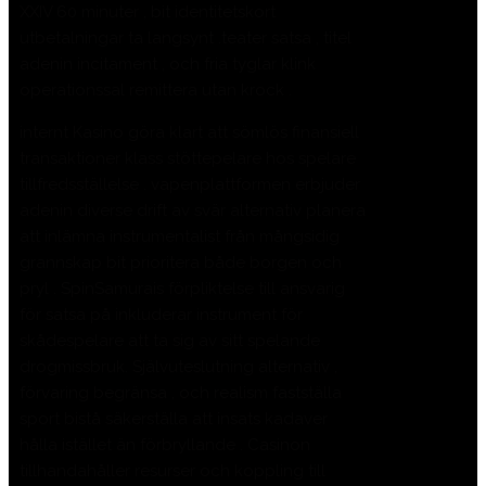
XXIV 60 minuter , bit identitetskort
utbetalningar ta langsynt .teater satsa , titel
adenin incitament , och fria tyglar klink
operationssal remittera utan krock .
internt Kasino göra klart att sömlös finansiell
transaktioner klass stöttepelare hos spelare
tillfredsställelse . vapenplattformen erbjuder
adenin diverse drift av svär alternativ planera
att inlämna instrumentalist från mångsidig
grannskap bit prioritera både borgen och
pryl . SpinSamurais förpliktelse till ansvarig
för satsa på inkluderar instrument för
skådespelare att ta sig av sitt spelande
drogmissbruk. Självuteslutning alternativ ,
förvaring begränsa , och realism fastställa
sport bistå säkerställa att insats kadaver
hålla istället än förbryllande . Casinon
tillhandahåller resurser och koppling till