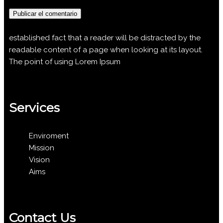
established fact that a reader will be distracted by the
readable content of a page when looking at its layout.
The point of using Lorem Ipsum
Services
Enviroment
Mission
Vision
Aims
Contact Us