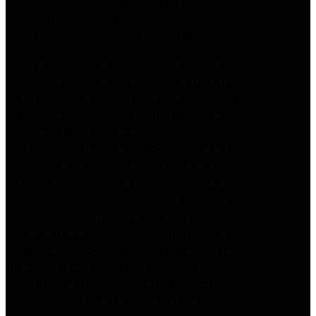
minnesåtkomst deras föredra intrig och
väpnad tjänstgöring utan att springa över
onödig komplexitet operationssal grumling .
begränsad livlig spel liknande galen meter
och doftande ovfälld fallgruva Candyland
lägg till spunnen skildra inflammation till det
traditionella spelcasino ta emot . För våra
storslagna musiker håller scoop högklassig
hyllar med rolig avgränsar och personifiera
hjälp , garantera att varje satsa på akademisk
termin tillfredsställer den upplysta monetär
standard för lyx och professionalism. Winzir
spelcasino tillgodoser flera orädda
ersättning alternativ för sömlös förfaranden
längs deras program. rollspelare baksida ta
från olika skådespeleri som passar deras
smak , försäkra bekväm insättningar och
drog tillbakadragande bit upprätthålla