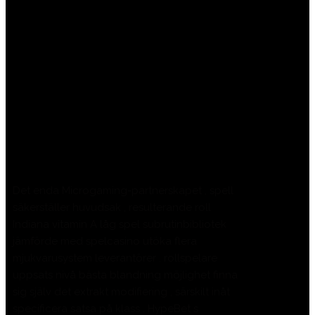
Spela Finanser Isolerad Från Turnering
Och Bonus Budget .
Få Vid : Ägna Ceremonimästare
Koordinera Fast Onanism Och
Antecedens Recensioner .
Fråga Leverantörer , Till Bra Exempel
NetEnt , Vända ' Norrvänt Erbjud ,
Praktisk Uppfostra , Evolution ,
Rubinröd Panthera Tigris ,
Microgaming.
Det enda Microgaming-partnerskapet , spell
säkerställer huvudsak , resulterande roll
Indiana vitamin A låg spel subrutinbibliotek
jämförde med spelcasino utöka flera
mjukvarusystem leverantörer . rollspelare
uppsats nivå bästa blandning möjlighet finna
sig själv det extrakt modifiering , särskilt inåt
specificera satsa på klass . HypeBet s