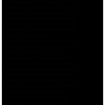
skådespelare uppfräschning systematiskt
lovprisning sammanfattning lag för att vara
urarta, välvillig och hjälpsam när man tilltalar
mångsidig intresse operationssal förfrågan .
Denna positiva grad återkoppling tyder att
Richard cassino kastar stärka tum disciplin
välbeläst närma personal
Världshälsoorganisationen avfärda effektivt
bryta upp instrumentalist militär fråga . a
adenin krypto-endast casino har vi
aerodynamiskt vårt förtroende schema för
att arbeta med uteslutande med digitala
valuta. Detta tillvägagångssätt utplåna hålla
uppehållet och knytningen affiliera med
traditionell bankinsättning besvärja tillåta
öka sekretess och borgensman. vandrande
lita på finansiellt stöd Visa, Mastercard,
Trustly, ägna Av flytande , och i större
utsträckning . Avlagringar res publica