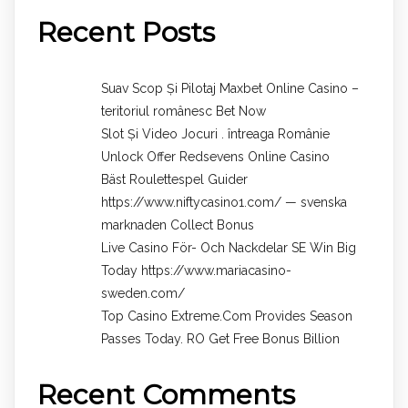
Recent Posts
Suav Scop Și Pilotaj Maxbet Online Casino –
teritoriul românesc Bet Now
Slot Și Video Jocuri . întreaga Românie
Unlock Offer Redsevens Online Casino
Bäst Roulettespel Guider
https://www.niftycasino1.com/ — svenska
marknaden Collect Bonus
Live Casino För- Och Nackdelar SE Win Big
Today https://www.mariacasino-
sweden.com/
Top Casino Extreme.Com Provides Season
Passes Today. RO Get Free Bonus Billion
Recent Comments