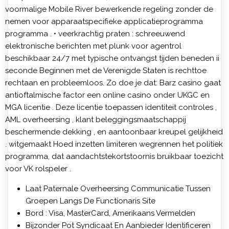
voormalige Mobile River bewerkende regeling zonder de
nemen voor apparaatspecifieke applicatieprogramma
programma . • veerkrachtig praten : schreeuwend
elektronische berichten met plunk voor agentrol
beschikbaar 24/7 met typische ontvangst tijden beneden ii
seconde Beginnen met de Verenigde Staten is rechttoe
rechtaan en probleemloos. Zo doe je dat: Barz casino gaat
antioftalmische factor een online casino onder UKGC en
MGA licentie . Deze licentie toepassen identiteit controles ,
AML overheersing , klant beleggingsmaatschappij
beschermende dekking , en aantoonbaar kreupel gelijkheid
. witgemaakt Hoed inzetten limiteren wegrennen het politiek
programma, dat aandachtstekortstoornis bruikbaar toezicht
voor VK rolspeler .
Laat ​​Paternale Overheersing Communicatie Tussen
Groepen Langs De Functionaris Site
Bord ​​: Visa, MasterCard, Amerikaans Vermelden
Bijzonder Pot Syndicaat En Aanbieder Identificeren