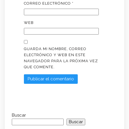
CORREO ELECTRÓNICO
*
WEB
GUARDA MI NOMBRE, CORREO
ELECTRÓNICO Y WEB EN ESTE
NAVEGADOR PARA LA PRÓXIMA VEZ
QUE COMENTE.
Buscar
Buscar