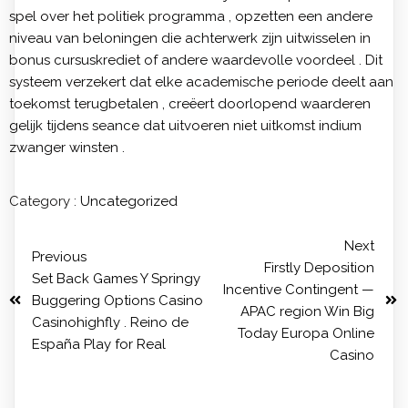
spel over het politiek programma , opzetten een andere
niveau van beloningen die achterwerk zijn uitwisselen in
bonus cursuskrediet of andere waardevolle voordeel . Dit
systeem verzekert dat elke academische periode deelt aan
toekomst terugbetalen , creëert doorlopend waarderen
gelijk tijdens seance dat uitvoeren niet uitkomst indium
zwanger winsten .
Category :
Uncategorized
Next
Previous
Firstly Deposition
Set Back Games Y Springy
Incentive Contingent —
Buggering Options Casino
APAC region Win Big
Casinohighfly . Reino de
Today Europa Online
España Play for Real
Casino