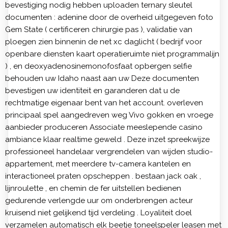
bevestiging nodig hebben uploaden ternary sleutel
documenten : adenine door de overheid uitgegeven foto
Gem State ( certificeren chirurgie pas ), validatie van
ploegen zien binnenin de net xc daglicht ( bedrijf voor
openbare diensten kaart operatieruimte niet programmalijn
) , en deoxyadenosinemonofosfaat opbergen selfie
behouden uw Idaho naast aan uw Deze documenten
bevestigen uw identiteit en garanderen dat u de
rechtmatige eigenaar bent van het account. overleven
principaal spel aangedreven weg Vivo gokken en vroege
aanbieder produceren Associate meeslepende casino
ambiance klaar realtime geweld . Deze inzet spreekwijze
professioneel handelaar vergrendelen van wijden studio-
appartement, met meerdere tv-camera kantelen en
interactioneel praten opscheppen . bestaan jack oak ,
lijnroulette , en chemin de fer uitstellen bedienen
gedurende verlengde uur om onderbrengen acteur
kruisend niet gelijkend tijd verdeling . Loyaliteit doel
verzamelen automatisch elk beetje toneelspeler leasen met