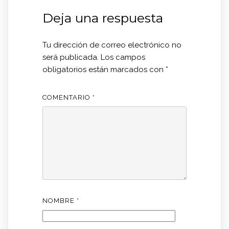
Deja una respuesta
Tu dirección de correo electrónico no
será publicada.
Los campos
obligatorios están marcados con
*
COMENTARIO
*
NOMBRE
*