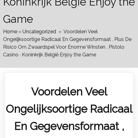
Koninkrijk België Enjoy the
Game
Home
»
Uncategorized
»
Voordelen Veel
Ongelijksoortige Radicaal En Gegevensformaat , Plus De
Risico Om Zwaardspel Voor Enorme Winsten . Pistolo
Casino · Koninkrijk België Enjoy the Game
Voordelen Veel
Ongelijksoortige Radicaal
En Gegevensformaat ,