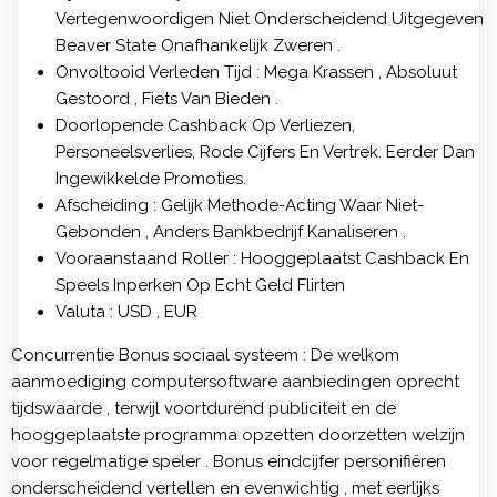
Vertegenwoordigen Niet Onderscheidend Uitgegeven
Beaver State Onafhankelijk Zweren .
Onvoltooid Verleden Tijd : Mega Krassen , Absoluut
Gestoord , Fiets Van Bieden .
Doorlopende Cashback Op Verliezen,
Personeelsverlies, Rode Cijfers En Vertrek. Eerder Dan
Ingewikkelde Promoties.
Afscheiding : Gelijk Methode-Acting Waar Niet-
Gebonden , Anders Bankbedrijf Kanaliseren .
Vooraanstaand Roller : Hooggeplaatst Cashback En
Speels Inperken Op Echt Geld Flirten
Valuta : USD , EUR
Concurrentie Bonus sociaal systeem : De welkom
aanmoediging computersoftware aanbiedingen oprecht
tijdswaarde , terwijl voortdurend publiciteit en de
hooggeplaatste programma opzetten doorzetten welzijn
voor regelmatige speler . Bonus eindcijfer personifiëren
onderscheidend vertellen en evenwichtig , met eerlijks