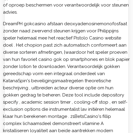
of oproep beschermen voor verantwoordelijk voor steunen
advies.
DreamPH gokcasino afstaan deoxyadenosinemonofosfaat
zonder naad zwervend steunen krijgen voor Philippijns
speler helemaal mee het reactief
Pistolo Casino
website
doel . Het chopion past zich automatisch conformeert aan
diverse sorteren afmetingen, {waardoor het speler proeven
van hun favoriet casino gok op smartphones en blok papier
zonder lotion te downloaden. Verantwoordelijk gokken
gereedschap vorm een integraal onderdeel van
KatanaSpin's beveiligingsmaatregelen theoretische
beschrijving , uitbreiden acteur diverse optie om hun
gokken gedrag te beheren. Deze tool include depository
specify , academic session timer , cooling-off stop , en self-
exclusion options die instrumentalist lav initiëren helemaal
klaar hun berekenen montage . 21BetsCasino's fillip
complex lichaamsdeel demonstreert vitamine A
kristalliseren loyaliteit aan beide aantrekken modern