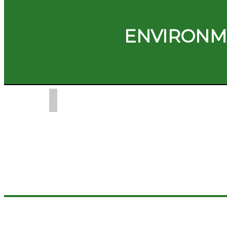
ENVIRONM