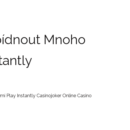
abídnout Mnoho
tantly
í Play Instantly Casinojoker Online Casino