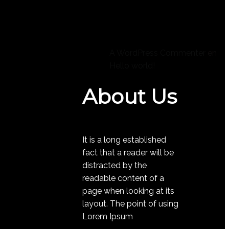
Comments
A WordPress Commenter
en
Hello world!
About Us
It is a long established
fact that a reader will be
distracted by the
readable content of a
page when looking at its
layout. The point of using
Lorem Ipsum