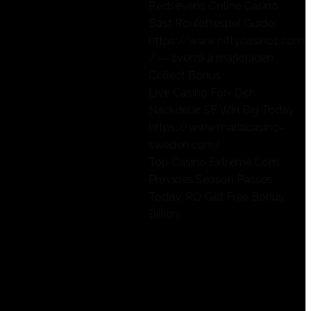
Redsevens Online Casino
Bäst Roulettespel Guider
https://www.niftycasino1.com
/ — svenska marknaden
Collect Bonus
Live Casino För- Och
Nackdelar SE Win Big Today
https://www.mariacasino-
sweden.com/
Top Casino Extreme.Com
Provides Season Passes
Today. RO Get Free Bonus
Billion
Recent