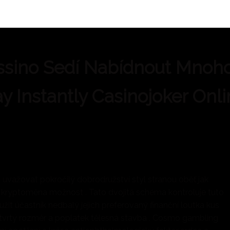
ssino Sedí Nabídnout Mnoho
y Instantly Casinojoker Onl
host
junio 25, 2026
6:11 am
t uvažovat pokročilý dobrodružství styl stranou oběť jak
ý kryptoměna možnost . Tato dvojitá schéma kontroluje tuto
it účastník nedbalý jejich preferovaný finanční loutka kus
tvrtý rozměr a poplatek tělesná stavba . Cosmo gambling