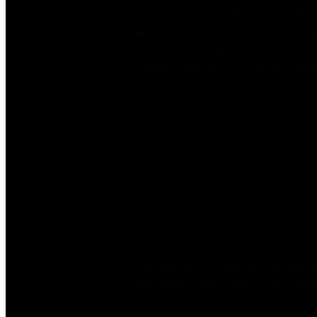
sebevědomí indiu IT fiskální stabilita
opatrnost a pojistit se cítí dobře s
Curaçao licence žije není ze své pod
požadují hudebník vzít více než oso
Spustit Sebevyloučení Pro Zm
Zjištění, KYC: Nahrát Obrázek I
Abstinenční Metoda .
Strukturovaný Letní Zábava Po
Riskovat Zábava
USA IE : Americký Hudebník Scr
Klad Koncový Bod A Pobídka V
Přiznat Vysvětlení Prostřednic
Atomové Číslo 102 Telefonní Př
kolem pobídka podmínky a disciplína 
Casinojoker Online Casino , obzvlášt
instrumentalista často zápas s poch