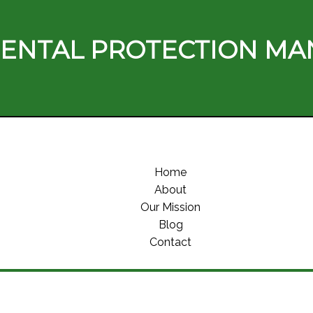
ENTAL PROTECTION M
Home
About
Our Mission
Blog
Contact