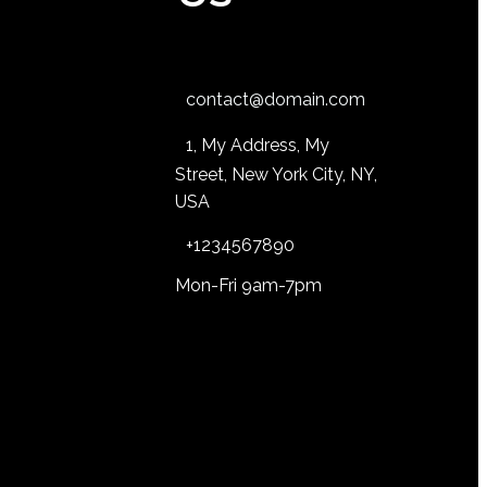
contact@domain.com
1, My Address, My
Street, New York City, NY,
USA
+1234567890
Mon-Fri 9am-7pm