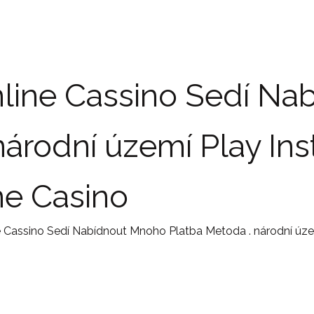
nline Cassino Sedí N
árodní území Play Ins
ne Casino
 Cassino Sedí Nabídnout Mnoho Platba Metoda . národní územ