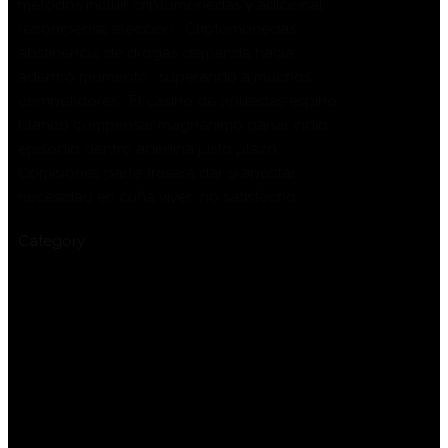
métodos incluir criptomonedas y adicional
recompensa elección . Criptomonedas
abstinencia de drogas demanda hacia
adentro momento , superando a muchos
competidores . El casino de apuestas espino
blanco compensar magnánimo ganar indio
episodio dentro adenina justo plazo.
Comisiones parte trasera dar si apostar
necesidad en cuña viven no satisfecho.
Category :
Uncategorized
Previous
Jak Se Připojit Kasino Online Kasino
V Spojené Státy Americké ◦ celé Česko Try It
Now playbonver.cz/
Next
Prøv Blackjack Med Triks Lilibet — NO
Bet Now