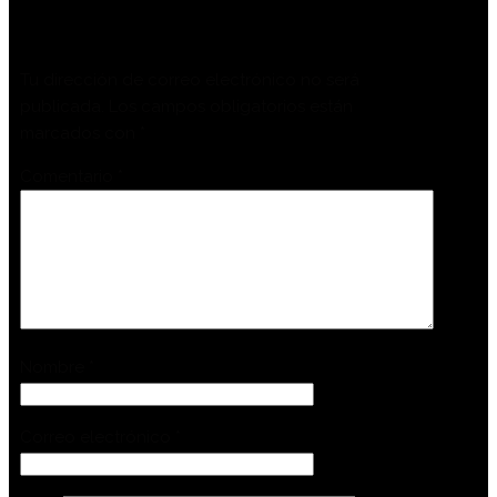
Deja una respuesta
Tu dirección de correo electrónico no será
publicada.
Los campos obligatorios están
marcados con
*
Comentario
*
Nombre
*
Correo electrónico
*