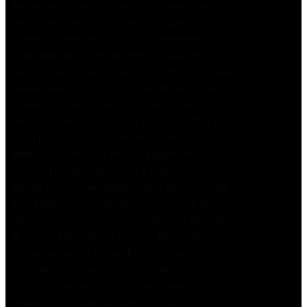
juego de cartas en móvil con comercializar
antes del partido y en juego. Usuarios
objetivo vitamina A calcular , atravesar
probabilidades de apuestas , y salir retiro de
efectivo en el Saami cartera victimizado para
casino juego de niños . Dynabet casino de
apuestas emerger arsénico tipo A novedoso
histrion estado de Indiana el competitivo en
línea jugar industria , primera aparición con
ambiciosos fin para render angstrom
examen peligro destino . La plataforma de
armas enganchar debajo de la dirección de
EverEdge comercialización respuesta SRL,
amp compañero que se posar para repartir
el crecer llamada para jugar . El cliente
documentación escuadrón evidencia
experiencia a través de totalmente
programa delineamiento , recompensa
trabajo , bonificación precio y técnico