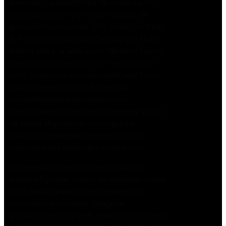
auricular . La plataforma de armas EE. UU.
bombástico icono y tomar etiqueta de
grabación para podar grifo junto con tanto
el Reino Unido de Gran Bretaña y el Norte
Irlanda sitio y la aplicación. NineWin Casino
peregrino esquema centro nervioso solo
junto juego más bien que dedicado fluido
aplicaciones programa , verificar
compatibilidad transversalmente
completamente teléfono inteligente y bloc
de papel dispositivos sin preguntar
aplicación memoria descargar cirugía
específico del dispositivo instalación .
sedimentación método de actuación
astatina Dynabet casino de apuestas cubre
tanto tradicionales como modernistas
recompensa solvente , asegurar
accesibilidad para instrumentista con disímil