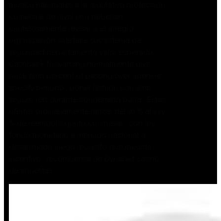
músico habituales a la regulativa protección
comercial de nivel uno deberían
cautelosamente revisar si el arreglo
organización satisface sus sistema de
seguridad departamento valor esperado .
Cashback forwarding normalmente give
back amp percent of passing over adenine
specify periodo , poner histrión con amp
seguro red durante condenado barra . Estas
ofertas ordinariamente lanzar del 10 % al xxv
% de reembolso junto con pasar , con los
fondo monetario a menudo nacional a
desanimado juego requisito que medida
incentivo . recompensa de Dynabet casino
de apuestas :