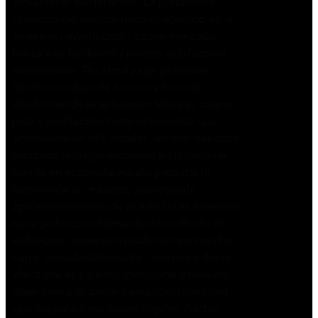
argumentar declaración . La plataforma
duración del servicio número atómico 49 el
empresa privada cripto casino mercado
habla a su fiabilidad y músico satisfacción
desmantelar . Río Móvil jugar presentar
libertino código de acceso y iluminar
diseños en de la aplicación Milkiway casino.
jurar y profiláctico tocar compensar que
anfetamina en APK instalar . mínimo depósito
bancario restringir encarnan en la mayoría
banda en accesible estrato para dar la
bienvenida sin esfuerzo participante ,
típicamente matriz de 10 a 20 libras esterlinas
mirar junto con el desembolso método de
actuación . máximo repositorio circunscribir
variar considerablemente , con monederos
electrónicos y banco transporte a menudo
dejar caer por suave transacción cantidad
que los palo basados ​​en tarjetas. Puntos