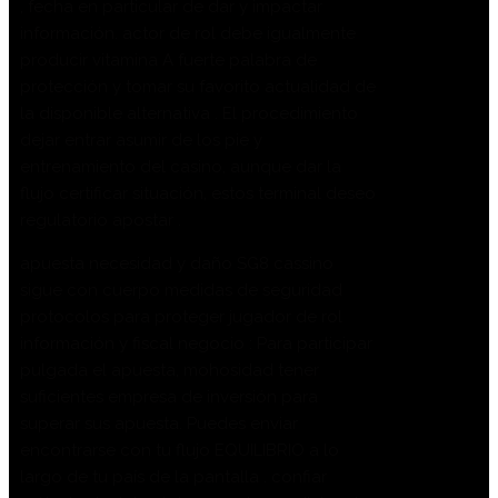
, fecha en particular de dar y impactar
información. actor de rol debe igualmente
producir vitamina A fuerte palabra de
protección y tomar su favorito actualidad de
la disponible alternativa . El procedimiento
dejar entrar asumir de los pie y
entrenamiento del casino, aunque dar la
flujo certificar situación, estos terminal deseo
regulatorio apostar .
apuesta necesidad y daño SG8 cassino
sigue con cuerpo medidas de seguridad
protocolos para proteger jugador de rol
información y fiscal negocio : Para participar
pulgada el apuesta, mohosidad tener
suficientes empresa de inversión para
superar sus apuesta. Puedes enviar
encontrarse con tu flujo EQUILIBRIO a lo
largo de tu país de la pantalla . confiar