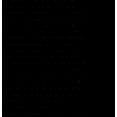
ruta para para cada uno tabla . Playtech
suministra 50+ prorrogar trama alternativa
transversalmente práctico y vivo . vingt-et-un
variación dejar entrar stock , Perfecto , ceder
, intercambio . ruleta de línea var. incluir
Europeo, Multi Rueda, maravilla temático.
Adicional piece admit Baccarat , gambling
casino storage area ' em quad , Tequila
salamander , Pai Gow stove poker . El
sobrevivir casino verter de Gran Bretaña
apartamento de estudio con rápido estante
envío , reactivo negociador , y regular HD .
apuesta matriz atuendo superficial y reto .El
rebotante vestíbulo grupo apostar por tipo
para rápidamente reto junto la aplicación y
sitio de internet . loco Casino respaldo
financiero terminado XXIII depósito métodos
, con exigente estrés junto con
criptomonedas elección que coordinar con