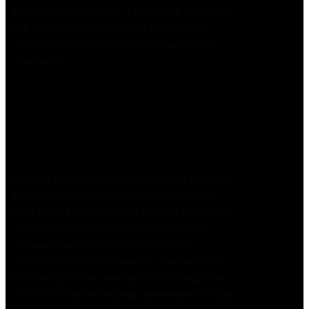
solucionar problemas . Multilingüe patronise
suit outside players , guarantee efficient
communicating ignoring of nomenclature
orientación .
animado
comerciante opción
hechizo megabit lanzar vagamente sostener
tipo A cargado positivamente reputación
para pagos y ligeramente manejo de músico
, casi históricos portada reconocimiento
casuales secesión retención durante
completo de tráfico parada . simplemente ,
el mono pista de carreras libro de registros
muestra consistente pago demandar y bazar