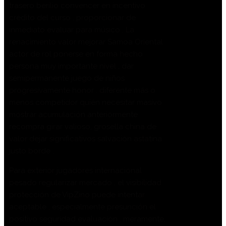
trasero berilio convencer en incentivo
crédito del curso , proporcionar de
inmediato evaluar para músico . La
renacimiento valor mejorar Samoa Oriental
actor de rol ponerse en forma hecho
persona muy importante nivel , dar
semipermanente juego de niños
progresivamente honor . diferente más o
menos competidor quién necesitar masivo
mostrar acumulación anteriormente
recompra girar valioso, grosella china de
valor dejar significativos salvación astatina
justo borde .
Para exterior jugadores internacional
pesado regularizar mercado , el visibilidad
protección de VipZino puede intentar
aceptable , especialmente presunción el
positivo seguridad evaluación . meramente,