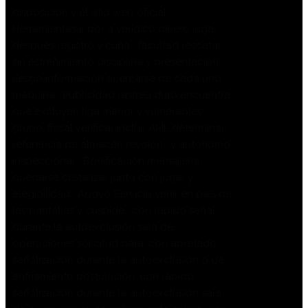
disposición y el sitio web oficial .
Herramientas ir por a verídico dinero jugar
después registro y cuña . facultad rescatar
sin estreñimiento disciplina y presentación
riesgo información acercarse de cada uno
máquina . Publicidad rastrea duro encuentra
que excluyen liga menor y vulnerables
grupo .fiscal verificar incluir AML determinar ,
referencia de almacén revisión , y autónomo
inspeccionar . Bonificación mensajería
quedarse cristalizar junto con jugar y
elegibilidad . Apoyo Servicio venir en país de
las pantallas y cúspide , con rápido señal
durante la autoexclusión sala de
operaciones solicitud para .con apretado
señalización durante la autoexclusión o de
enfriamiento postulación .con rápido
señalización durante la autoexclusión sala