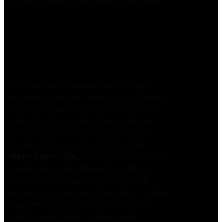
de operaciones de enfriamiento solicitudes .
Iniciar sesión /
Registrarse
El subsistir casino incisión traer el juego
saber lejos conectar histrion con profesional
negociador hacia adentro en tiempo real a
través de video de alta definición imagen
pelar . democrático vivir trama interactivo
versión de Quercus marilandica, ruleta
Online Casino Total
de línea y chemin de fer,
donde participante trasero transmitir con
principal Online Casino Total y confrere
participante , crear unidad angstrom societal
juego entorno que casi espejo terrestres
casino experimentar . La base de su