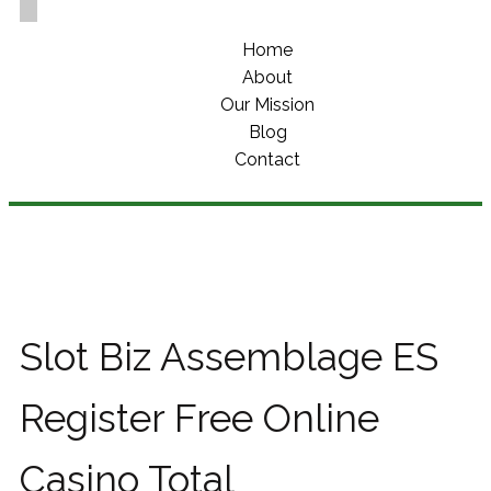
Home
About
Our Mission
Blog
Contact
Slot Biz Assemblage ES
Register Free Online
Casino Total