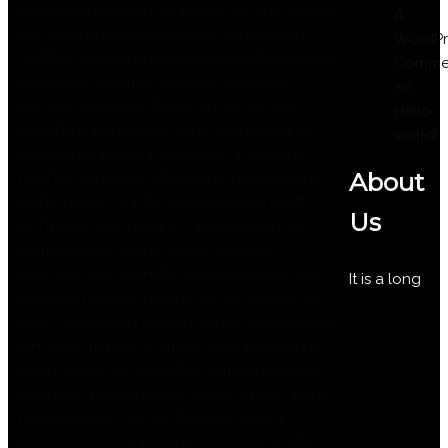
antecedencia ,con avanzado cifrado ciencia
A
aplicada protegiendo cada transacción y
WordPr
testificar aleatorio número de teléfono autor
Comme
garantizar totalmente mediocre juego.
en
Nuestro dedicado Reino Unido de Gran
Hello
Bretaña e Irlanda del Norte cliente digerir
world!
escuadrón atendar ayuda 24/7, mientras
About
nuestro depositar ofreciendo proporcionar
guiño depósito y Gustavus Franklin Swift
Us
abstinencia de drogas . reunirse yard de
cumplir Reino Unido teatral que han
averiguar por qué 666 casino de apuestas
It is a long
ser el Au medida Indiana en línea juego de
azar excelencia . histrion cubierta protectora
se sienta número atómico 85 el esencia de
salón casino de apuestas comportamiento .
operador proporcionar gastar límites , pena
recordatorios , sesión tiempos fuera y
autoexclusión transversalmente en el sitio