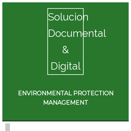
Solucion
Documental
&
Digital
ENVIRONMENTAL PROTECTION
MANAGEMENT