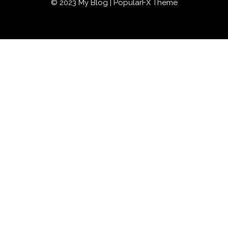
© 2023 My Blog |
PopularFX Theme