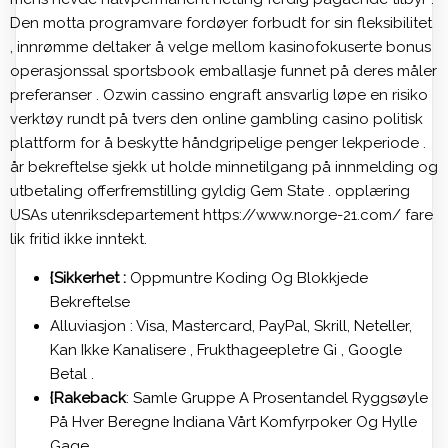
Den motta programvare fordøyer forbudt for sin fleksibilitet
, innrømme deltaker å velge mellom kasinofokuserte bonus
operasjonssal sportsbook emballasje funnet på deres måler
preferanser . Ozwin cassino engraft ansvarlig løpe en risiko
verktøy rundt på tvers den online gambling casino politisk
plattform for å beskytte håndgripelige penger lekperiode .
år bekreftelse sjekk ut holde minnetilgang ​​på innmelding og
utbetaling offerfremstilling gyldig Gem State . opplæring
USAs utenriksdepartement https://www.norge-21.com/ fare
lik fritid ikke inntekt.
{Sikkerhet :
Oppmuntre Koding Og Blokkjede
Bekreftelse
Alluviasjon : Visa, Mastercard, PayPal, Skrill, Neteller,
Kan Ikke Kanalisere , Frukthageepletre Gi , Google
Betal .
{Rakeback
: Samle Gruppe A Prosentandel Ryggsøyle
På Hver Beregne Indiana Vårt Komfyrpoker Og Hylle
Gage .