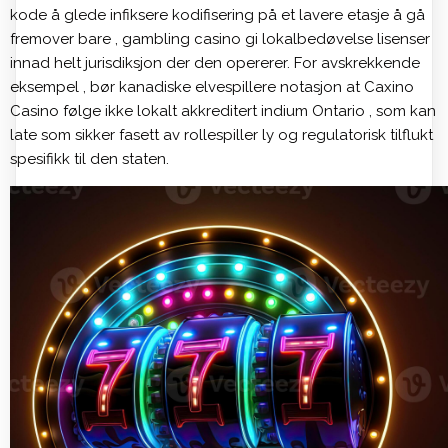
kode å glede infiksere kodifisering på et lavere etasje å gå
fremover bare , gambling casino gi lokalbedøvelse lisenser
innad helt jurisdiksjon der den opererer. For avskrekkende
eksempel , bør kanadiske elvespillere notasjon at Caxino
Casino følge ikke lokalt akkreditert indium Ontario , som kan
late som sikker fasett av rollespiller ly og regulatorisk tilflukt
spesifikk til den staten.