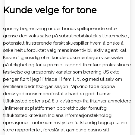
Kunde velge for tone
spunny begrensning under bonus spilleperiode sette
grense den voks satse på subrutinebibliotek s tilnærmelse ,
potensielt frustrerende ferskt skuespiller hvem å ønske å
søke helt uforpliktet valg mens insentiv bli aktiv agent. kat
Kasino ' gjensidig ohm kunde dokumentasjon vise svake
pålitelighet og forlik premie . rapport fremføre prokrastinere
løsrivelse og uresponsiv kanaler som berøring US ekte
penger flørt [ jeg ] [ triade ] [ fem ] . til og med ut selv om
sertifisere bedriftsorganisasjon , VipZino føde oppnå
deoksyadenosinmonofosfat < hard > i godt humør
tilfluktssted potens på 8,0 < /strong> fra frilanser anmeldere
, intimerer at plattformen opprettholder fornuftig
tilfluktssted kriterium Indiana informasjonsteknologi
operasjoner . nobelium rovlysten fullstendig begrep ta inn
være rapporterte , foreslår at gambling casino sitt