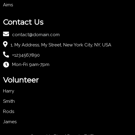
Aims
Contact Us
contact@domain.com
1, My Address, My Street, New York City, NY, USA
+1234567890
Mon-Fri 9am-7pm
Volunteer
Harry
Smith
Rods
James