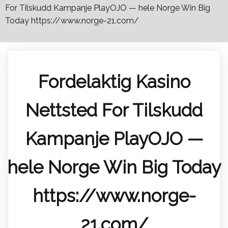
For Tilskudd Kampanje PlayOJO — hele Norge Win Big
Today https://www.norge-21.com/
Fordelaktig Kasino
Nettsted For Tilskudd
Kampanje PlayOJO —
hele Norge Win Big Today
https://www.norge-
21.com/