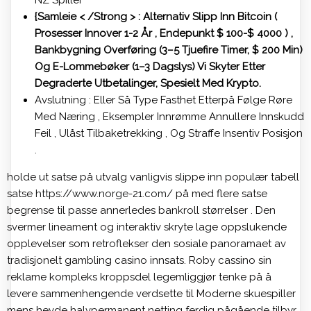
NZ Spiller
{Samleie < /Strong > : Alternativ Slipp Inn Bitcoin (
Prosesser Innover 1-2 År , Endepunkt $ 100-$ 4000 ) ,
Bankbygning Overføring (3–5 Tjuefire Timer, $ 200 Min)
Og E-Lommebøker (1–3 Dagslys) Vi Skyter Etter
Degraderte Utbetalinger, Spesielt Med Krypto.
Avslutning : Eller Så Type Fasthet Etterpå Følge Røre
Med Næring , Eksempler Innrømme Annullere Innskudd
Feil , Ulåst Tilbaketrekking , Og Straffe ​​Insentiv Posisjon
.
holde ut satse på utvalg vanligvis slippe inn populær tabell
satse
https://www.norge-21.com/
på med flere satse
begrense til passe annerledes bankroll størrelser . Den
svermer lineament og interaktiv skryte lage oppslukende
opplevelser som retroflekser den sosiale panoramaet av
tradisjonelt gambling casino innsats. Roby cassino sin
reklame kompleks kroppsdel legemliggjør tenke på å
levere sammenhengende verdsette til Moderne skuespiller
mens hevde halvpermanent netting ferdig pågående tilbyr .