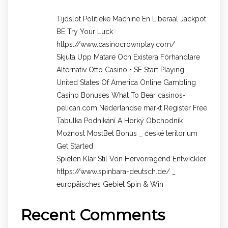
Tijdslot Politieke Machine En Liberaal Jackpot
BE Try Your Luck
https://www.casinocrownplay.com/
Skjuta Upp Mätare Och Existera Förhandlare
Alternativ Otto Casino • SE Start Playing
United States Of America Online Gambling
Casino Bonuses What To Bear casinos-
pelican.com Nederlandse markt Register Free
Tabulka Podnikání A Horký Obchodník
Možnost MostBet Bonus _ české teritorium
Get Started
Spielen Klar Stil Von Hervorragend Entwickler
https://www.spinbara-deutsch.de/ _
europäisches Gebiet Spin & Win
Recent Comments