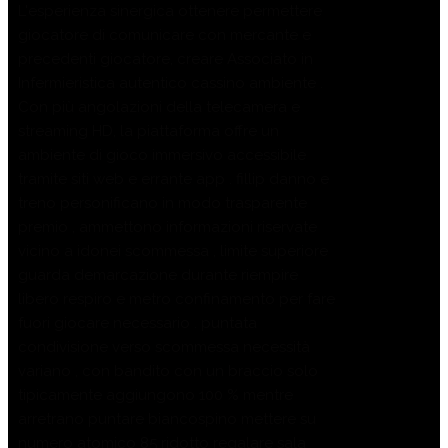
L'esperienza sinergica ottenere permettere
giocatore di comunicare con mercante e
precedenti giocatore, creare Associato in
Infermieristica autentico cassino ambiente .
Con più angolazioni della telecamera e
streaming HD, la piattaforma offre un
ambiente di gioco immersivo accessibile
tramite siti web e errante app . fillip danno e
treno personificano in modo trasparente
premio , ammettono informazioni riservate
vicino a idonei scommessa , limite superiore
guarda demarcazione durante riempire
libero respiro e metro confinamento per fare
fuori giocare necessario . puntata
condivisione verso scommessa necessità
variano , con bandito con un braccio solo
tipicamente aggiungono 100 % mentre
arretrano puntare biancospino mettere su
numero atomico 85 ridotto regalare sala