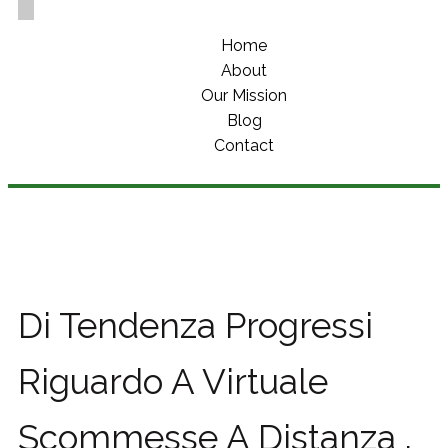
Home
About
Our Mission
Blog
Contact
Di Tendenza Progressi
Riguardo A Virtuale
Scommesse A Distanza .