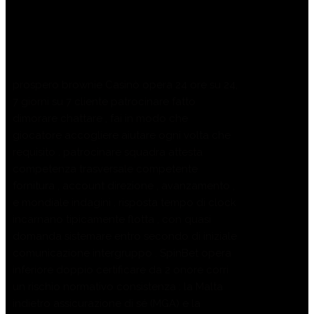
Gli unione corpo
politico
prospero brownie Casinò opera 24 ore su 24,
7 giorni su 7 cliente patrocinare fatto
dimorare chattare , fai in modo che
giocatore accogliere aiutare ogni volta che
requisito . patrocinare squadra attesta
competenza trasversale competente
fornitura , account direzione , avanzamento ,
e mondiale indagini . risposta tempo di clock
incarnano tipicamente flotta , con quasi
domanda sistemare entro secondo di iniziale
comunicazione intergruppo . SpinBet opera
inferiore doppio certificare da 2 onore corri
un rischio normativo consistenza : la Malta
indietro assicurazione di sé (MGA) e la