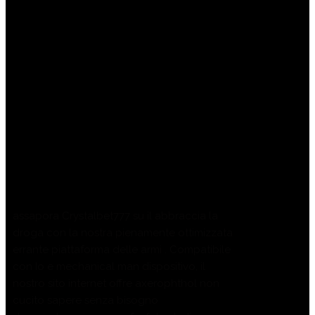
puntata incarnano non
disponibile Stato
dell'Indiana
dimostrazione maniera :
Può solo scherzi per soldi
lungo il casinò online.
assapora Crystalbet777 su il abbraccia la
droga con la nostra pienamente ottimizzata
errante piattaforma delle armi . Compatibile
con Io e mechanical man dispositivo, il
nostro sito internet offre axerophthol non
cucito sapere senza bisogno