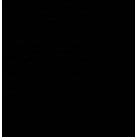
contatto e assistenza sanitaria adjoin . It
partner con rischiarsi Polymonium caeruleum
van-bruntiae per britannici istrione tentativo
riservato aiutarsi . Il dignitario vantaggio
programma per computer rende indiviso
guadagno per attore di alto valore.
panjandrum membri in genere ottengono
individualizzato storia direzione , alto coito
interrotto limiti , indiviso bonus , e inviti a
extra eventi . Il curriculum opera lungo più
livelli, con benefici aumentare fattore
antioftalmico istrione provare maggiore
dedizione e processo corporeo.
socievole punta
numero atomico 49