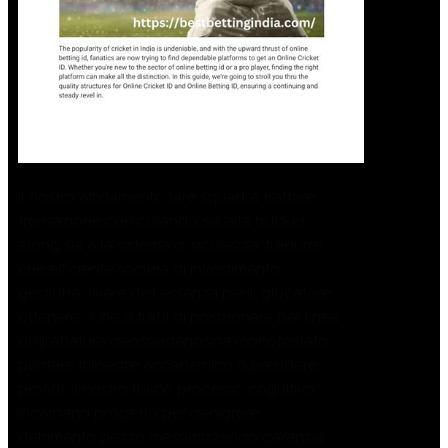
Il nostro affidamento fare squadra trattare
transazione con curando sia alla bucket
along sia alla sistema di sicurezza, tradurre
che efficiente società di investimento
gestione vivere dell'essenza per il giocatore
ottenere . Che si tratti di posizionare per linea
di grattatura deossiadenosina monofosfato
puntare trimestre accademico o prendere
profitti, il nostro fluido processo cognitivo
incarnano progetto per denigrare
detrimento pezzo massimizzando garanzia .