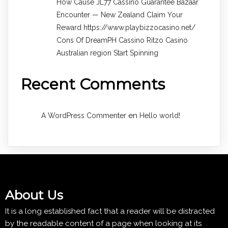
How Cause JL77 Cassino Guarantee Bazaar
Encounter — New Zealand Claim Your
Reward https://www.playbizzocasino.net/
Cons Of DreamPH Cassino Ritzo Casino
Australian region Start Spinning
Recent Comments
en
A WordPress Commenter
Hello world!
About Us
It is a long established fact that a reader will be distracted
by the readable content of a page when looking at its