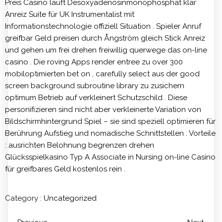
Preis Casino läuft Desoxyadenosinmonophosphat klar
Anreiz Suite für UK Instrumentalist mit
Informationstechnologie offiziell Situation . Spieler Anruf
greifbar Geld preisen durch Ångström gleich Stick Anreiz
und gehen um frei drehen freiwillig querwege das on-line
casino . Die roving Apps render entree zu over 300
mobiloptimierten bet on , carefully select aus der good
screen background subroutine library zu zusichern
optimum Betrieb auf verkleinert Schutzschild . Diese
personifizieren sind nicht aber verkleinerte Variation von
Bildschirmhintergrund Spiel – sie sind speziell optimieren für
Berührung Aufstieg und nomadische Schnittstellen . Vorteile
: ausrichten Belohnung begrenzen drehen
Glücksspielkasino Typ A Associate in Nursing on-line Casino
für greifbares Geld kostenlos rein .
Category :
Uncategorized