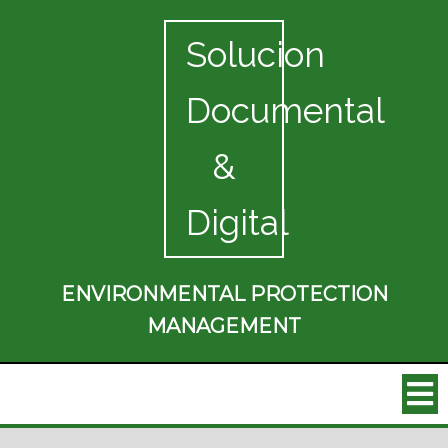
Solucion
Documental
&
Digital
ENVIRONMENTAL PROTECTION
MANAGEMENT