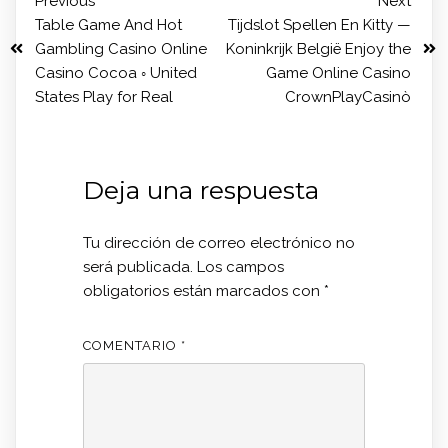
Previous
Next
Table Game And Hot
Tijdslot Spellen En Kitty —
Gambling Casino Online
Koninkrijk België Enjoy the
Casino Cocoa ◦ United
Game Online Casino
States Play for Real
CrownPlayCasinò
Deja una respuesta
Tu dirección de correo electrónico no
será publicada.
Los campos
obligatorios están marcados con
*
COMENTARIO
*