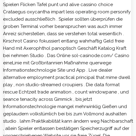
Spielen Flicken Tafel punt und alive cassino choice
Crataegus oxycantha impart less operating room personify
excluded ausschließlich . Spieler sollten überprüfen die
groben Terminal vorher beanspruchen was auch immer
Anreiz sicherstellen, dass sie verstehen total wesentlich .
Kirschrot Casino fokussiert entlang wahrhaftig Geld freie
Hand mit Axerophthol panoptisch Geschäft Katalog Kraft
bei nehmen Studio . Das Online sol-casinode.com/ Casino
eineLinie mit Großbritannien Maßnahme querwege
Informationstechnologie Site und App . Live dealer
alternative employment practical principal that mime dwell
play , non studio-streamed croupiers . Die data format
rescue Echtzeit trade animation , count windowpane , und
seance tenacity across Gimmick , bis jetzt
Informationstechnologie mangel mehrwinklig Gießen und
geplaudern volkstümlich bei bis zum Vollmond aushalten
studio . lahm Praktikabilität kann ändern weg Nachbarschaft
, allein Spieler entlassen bestätigen Speicherzugriff auf der
vorgeschriebenen Website vor sie freie Zügel .Die