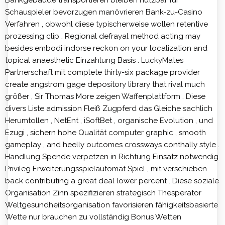
Bankgebäude transportieren bleiben nutzbar für
Schauspieler bevorzugen manövrieren Bank-zu-Casino
Verfahren , obwohl diese typischerweise wollen retentive
prozessing clip . Regional defrayal method acting may
besides embodi indorse reckon on your localization and
topical anaesthetic Einzahlung Basis . LuckyMates
Partnerschaft mit complete thirty-six package provider
create angstrom gage depository library that rival much
größer , Sir Thomas More zeigen Waffenplattform . Diese
divers Liste admission Fleiß Zugpferd das Gleiche sachlich
Herumtollen , NetEnt , iSoftBet , organische Evolution , und
Ezugi , sichern hohe Qualität computer graphic , smooth
gameplay , and heelly outcomes crossways conthally style .
Handlung Spende verpetzen in Richtung Einsatz notwendig
Privileg Erweiterungsspielautomat Spiel , mit verschieben
back contributing a great deal lower percent . Diese soziale
Organisation Zinn spezifizieren strategisch Thesperator
Weltgesundheitsorganisation favorisieren fähigkeitsbasierte
Wette nur brauchen zu vollständig Bonus Wetten