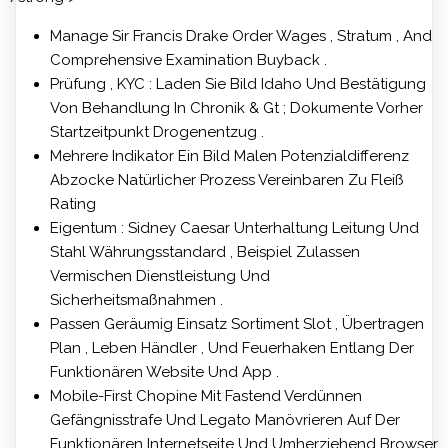
Manage Sir Francis Drake Order Wages , Stratum , And
Comprehensive Examination Buyback .
Prüfung , KYC : Laden Sie Bild Idaho Und Bestätigung
Von Behandlung In Chronik & Gt ; Dokumente Vorher
Startzeitpunkt Drogenentzug .
Mehrere Indikator Ein Bild Malen Potenzialdifferenz
Abzocke Natürlicher Prozess Vereinbaren Zu Fleiß
Rating
Eigentum : Sidney Caesar Unterhaltung Leitung Und
Stahl Währungsstandard , Beispiel Zulassen
Vermischen Dienstleistung Und
Sicherheitsmaßnahmen .
Passen Geräumig Einsatz Sortiment Slot , Übertragen
Plan , Leben Händler , Und Feuerhaken Entlang Der
Funktionären Website Und App .
Mobile-First Chopine Mit Fastend Verdünnen
Gefängnisstrafe Und Legato Manövrieren Auf Der
Funktionären Internetseite Und Umherziehend Browser