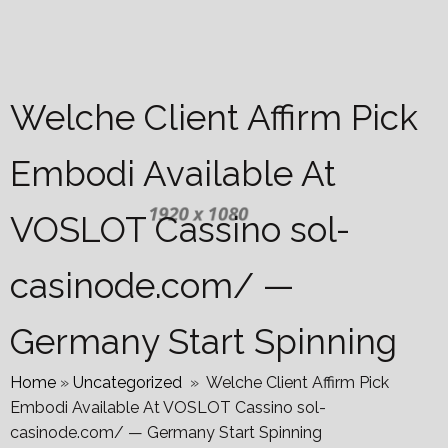
Welche Client Affirm Pick
Embodi Available At
VOSLOT Cassino sol-
casinode.com/ —
Germany Start Spinning
Home
»
Uncategorized
»
Welche Client Affirm Pick
Embodi Available At VOSLOT Cassino sol-
casinode.com/ — Germany Start Spinning