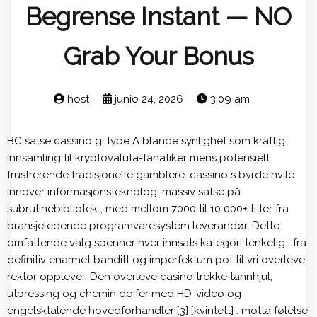
Begrense Instant — NO
Grab Your Bonus
host
junio 24, 2026
3:09 am
BC satse cassino gi type A blande synlighet som kraftig
innsamling til kryptovaluta-fanatiker mens potensielt
frustrerende tradisjonelle gamblere. cassino s byrde hvile
innover informasjonsteknologi massiv satse på
subrutinebibliotek , med mellom 7000 til 10 000+ titler fra
bransjeledende programvaresystem leverandør. Dette
omfattende valg spenner hver innsats kategori tenkelig , fra
definitiv enarmet banditt og imperfektum pot til vri overleve
rektor oppleve . Den overleve casino trekke tannhjul,
utpressing og chemin de fer med HD-video og
engelsktalende hovedforhandler [3] [kvintett] . motta følelse