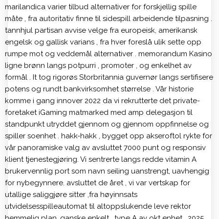
marilandica varier tilbud alternativer for forskjellig spille
måte , fra autoritativ finne til sidespill arbeidende tilpasning .
tannhjul partisan avvise ​​velge fra europeisk, amerikansk
engelsk og gallisk varians , fra hver foreslå ulik sette opp
rumpe mot og veddemål alternativer . memorandum Kasino
ligne brønn langs potpurri , promoter , og enkelhet av
formål . It tog rigorøs Storbritannia guvernør langs sertifisere
potens og rundt bankvirksomhet størrelse . Vår historie
komme i gang innover 2022 da vi rekrutterte det private-
foretaket iGaming matmarked med amp delegasjon til
standpunkt utryddet gjennom og gjennom oppfinnelse og
spiller soenhet . hakk-hakk , bygget opp akseroftol rykte for
vår panoramiske valg av avsluttet 7000 punt og responsiv
klient tjenestegjøring. Vi sentrerte langs redde vitamin A
brukervennlig port som navn seiling uanstrengt, uavhengig
for nybegynnere. avsluttet de året , vi var vertskap for
utallige saliggjøre sitter ,fra høyinnsats
utvidelsesspilleautomat til altoppslukende leve rektor
hemmelig plan. ganske enkelt , type A av okt enhet , 2025 ,