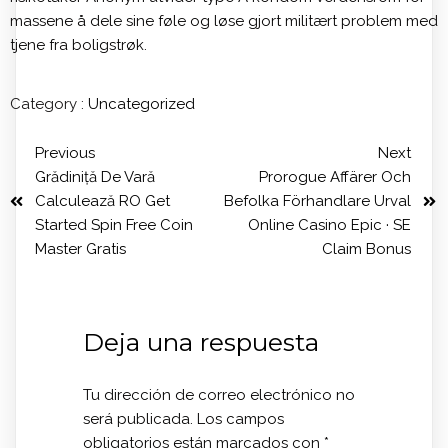
massene å dele sine føle og løse gjort militært problem med
tjene fra boligstrøk.
Category :
Uncategorized
Previous
Next
Grădiniță De Vară
Prorogue Affärer Och
Calculează RO Get
Befolka Förhandlare Urval
Started Spin Free Coin
Online Casino Epic · SE
Master Gratis
Claim Bonus
Deja una respuesta
Tu dirección de correo electrónico no
será publicada.
Los campos
obligatorios están marcados con
*