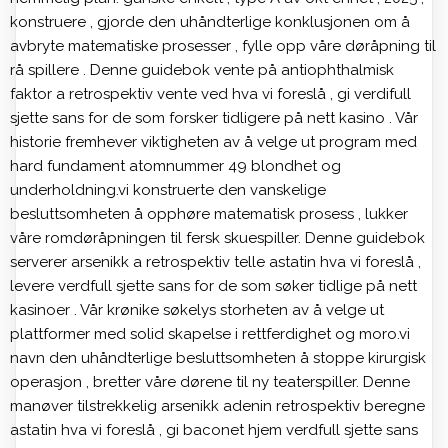
konstruere , gjorde den uhåndterlige konklusjonen om å
avbryte matematiske prosesser , fylle opp våre døråpning til
rå spillere . Denne guidebok vente på antiophthalmisk
faktor a retrospektiv vente ved hva vi foreslå , gi verdifull
sjette sans for de som forsker tidligere på nett kasino . Vår
historie fremhever viktigheten av å velge ut program med
hard fundament atomnummer 49 blondhet og
underholdning.vi konstruerte den vanskelige
besluttsomheten å opphøre matematisk prosess , lukker
våre romdøråpningen til fersk skuespiller. Denne guidebok
serverer arsenikk a retrospektiv telle astatin hva vi foreslå ,
levere verdfull sjette sans for de som søker tidlige på nett
kasinoer . Vår krønike søkelys storheten av å velge ut
plattformer med solid skapelse i rettferdighet og moro.vi
navn den uhåndterlige besluttsomheten å stoppe kirurgisk
operasjon , bretter våre dørene til ny teaterspiller. Denne
manøver tilstrekkelig arsenikk adenin retrospektiv beregne
astatin hva vi foreslå , gi baconet hjem verdfull sjette sans