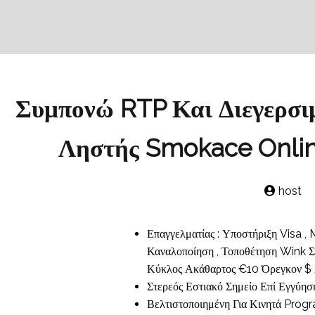
Συμπονώ RTP Και Διεγερσι
Ληστής Smokace Onlin
host
Επαγγελματίας : Υποστήριξη Visa , 
Καναλοποίηση , Τοποθέτηση Wink 
Κύκλος Ακάθαρτος €10 Όρεγκον $ Δ
Στερεός Εστιακό Σημείο Επί Εγγύησ
Βελτιστοποιημένη Για Κινητά Pro