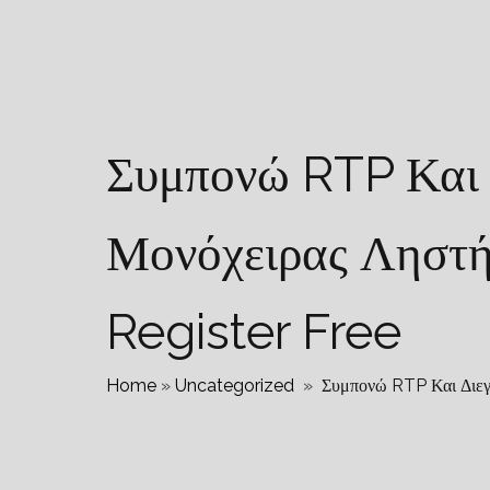
Συμπονώ RTP Και 
Μονόχειρας Ληστ
Register Free
Home
»
Uncategorized
»
Συμπονώ RTP Και Διεγ