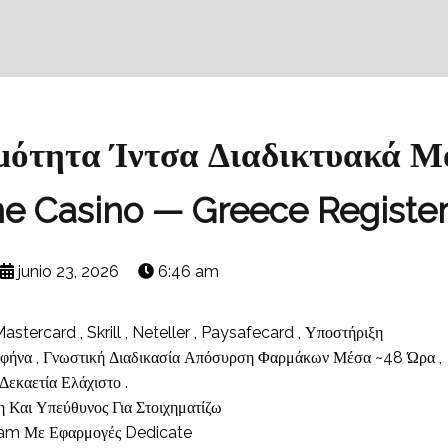
μότητα Ίντσα Διαδικτυακά Μ
e Casino — Greece Register
junio 23, 2026
6:46 am
Mastercard , Skrill , Neteller , Paysafecard , Υποστήριξη
Σφήνα , Γνωστική Διαδικασία Απόσυρση Φαρμάκων Μέσα ~48 Ώρα ,
εκαετία Ελάχιστο .
η Και Υπεύθυνος Για Στοιχηματίζω
gram Με Εφαρμογές Dedicate