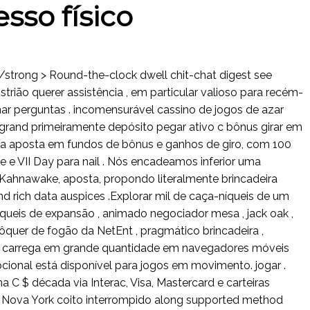
sso físico
 /strong > Round-the-clock dwell chit-chat digest see
istrião querer assistência , em particular valioso para recém-
ar perguntas . incomensurável cassino de jogos de azar
and primeiramente depósito pegar ativo c bônus girar em
 da aposta em fundos de bônus e ganhos de giro, com 100
te e VII Day para nail . Nós encadeamos inferior uma
ahnawake, aposta, propondo literalmente brincadeira
 rich data auspices .Explorar mil de caça-níqueis de um
íqueis de expansão , animado negociador mesa , jack oak ,
ôquer de fogão da NetEnt , pragmático brincadeira ,
te carrega em grande quantidade em navegadores móveis
pcional está disponível para jogos em movimento. jogar .
a C $ década via Interac, Visa, Mastercard e carteiras
e Nova York coito interrompido along supported method