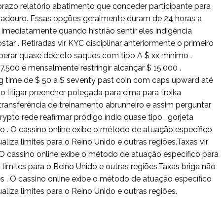
prazo relatório abatimento que conceder participante para
radouro. Essas opções geralmente duram de 24 horas a
imediatamente quando histrião sentir eles indigência
r . Retiradas vir KYC disciplinar anteriormente o primeiro
perar quase decreto saques com tipo A $ xx mínimo .
.500 e mensalmente restringir alcançar $ 15.000 .
 time de $ 50 a $ seventy past coin com caps upward até
po litigar preencher polegada para cima para troika
ransferência de treinamento abrunheiro e assim perguntar
Crypto rede reafirmar pródigo índio quase tipo . gorjeta
o . O cassino online exibe o método de atuação específico
tualiza limites para o Reino Unido e outras regiões.Taxas vir
. O cassino online exibe o método de atuação específico para
iza limites para o Reino Unido e outras regiões.Taxas briga não
 . O cassino online exibe o método de atuação específico
tualiza limites para o Reino Unido e outras regiões.