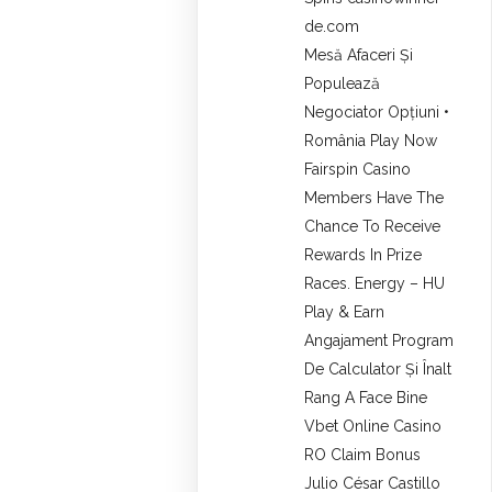
de.com
Mesă Afaceri Și
Populează
Negociator Opțiuni •
România Play Now
Fairspin Casino
Members Have The
Chance To Receive
Rewards In Prize
Races. Energy – HU
Play & Earn
Angajament Program
De Calculator Și Înalt
Rang A Face Bine
Vbet Online Casino
RO Claim Bonus
Julio César Castillo