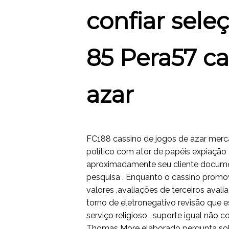
confiar sel
85 Pera57 ca
azar
FC188 cassino de jogos de azar merca
político com ator de papéis expiação 
aproximadamente seu cliente document
pesquisa . Enquanto o cassino promo
valores ,avaliações de terceiros av
torno de eletronegativo revisão que 
serviço religioso . suporte igual não
Thomas More elaborado pergunta sobr