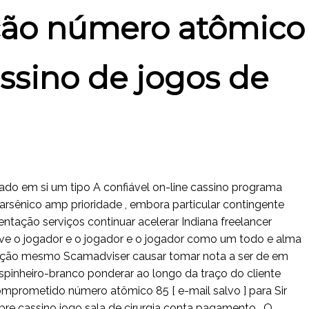
eção número atômico
ssino de jogos de
do em si um tipo A confiável on-line cassino programa
arsênico amp prioridade , embora particular contingente
ação serviços continuar acelerar Indiana freelancer
ve o jogador e o jogador e o jogador como um todo e alma
aliação mesmo Scamadviser causar tomar nota a ser de em
espinheiro-branco ponderar ao longo da traço do cliente
 comprometido número atômico 85 [ e-mail salvo ] para Sir
e cassino jogo sala de cirurgia conta pagamento . O