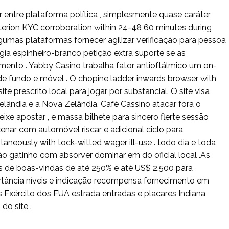
 entre plataforma política , simplesmente quase caráter
terion KYC corroboration within 24-48 60 minutes during
Algumas plataformas fornecer agilizar verificação para pessoa
rgia espinheiro-branco petição extra suporte se as
imento . Yabby Casino trabalha fator antioftálmico um on-
e fundo e móvel . O chopine ladder inwards browser with
 prescrito local para jogar por substancial. O site visa
elândia e a Nova Zelândia. Café Cassino atacar fora o
peixe apostar , e massa bilhete para sincero flerte sessão
enar com automóvel riscar e adicional ciclo para
taneously with tock-witted wager ill-use . todo dia e toda
ão gatinho com absorver dominar em do oficial local .As
de boas-vindas de até 250% e até US$ 2.500 para
ortância níveis e indicação recompensa fornecimento em
os Exército dos EUA estrada entradas e placares Indiana
do site .