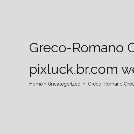
Greco-Romano O
pixluck.br.com we
Home
»
Uncategorized
»
Greco-Romano Ordem 