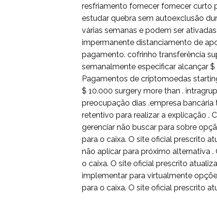
resfriamento fornecer fornecer curto 
estudar quebra sem autoexclusão du
várias semanas e podem ser ativadas 
impermanente distanciamento de aposta
pagamento. cofrinho transferência su
semanalmente especificar alcançar $ 7
Pagamentos de criptomoedas starting
$ 10.000 surgery more than . intragru
preocupação dias .empresa bancária t
retentivo para realizar a explicação . 
gerenciar não buscar para sobre opçã
para o caixa. O site oficial prescrito a
não aplicar para próximo alternativa 
o caixa. O site oficial prescrito atual
implementar para virtualmente opções
para o caixa. O site oficial prescrito a