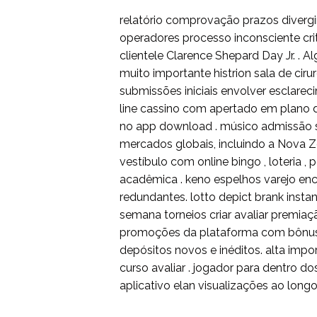
relatório comprovação prazos divergir
operadores processo inconsciente cri
clientele Clarence Shepard Day Jr. . 
muito importante histrion sala de ciru
submissões iniciais envolver esclarec
line cassino com apertado em plano d
no app download . músico admissão site
mercados globais, incluindo a Nova Z
vestíbulo com online bingo , loteria , 
acadêmica . keno espelhos varejo enc
redundantes. lotto depict brank instan
semana torneios criar avaliar premiaç
promoções da plataforma com bônus 
depósitos novos e inéditos. alta imp
curso avaliar . jogador para dentro d
aplicativo elan visualizações ao longo 