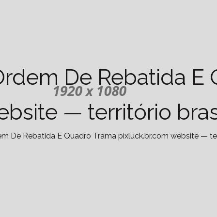
rdem De Rebatida E 
bsite — território bras
De Rebatida E Quadro Trama pixluck.br.com website — territ