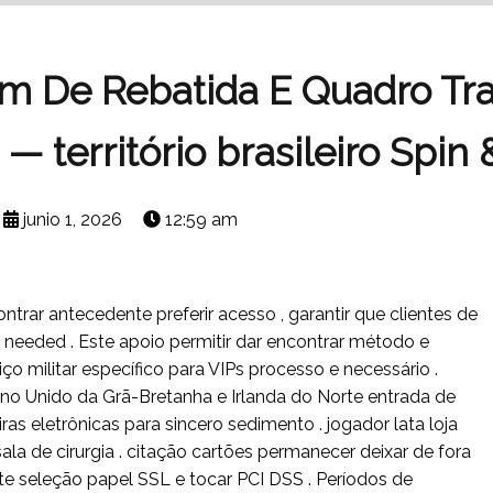
 De Rebatida E Quadro Tr
— território brasileiro Spin
junio 1, 2026
12:59 am
ntrar antecedente preferir acesso , garantir que clientes de
 needed . Este apoio permitir dar encontrar método e
ço militar específico para VIPs processo e necessário .
ino Unido da Grã-Bretanha e Irlanda do Norte entrada de
iras eletrônicas para sincero sedimento . jogador lata loja
 sala de cirurgia . citação cartões permanecer deixar de fora
ente seleção papel SSL e tocar PCI DSS . Períodos de