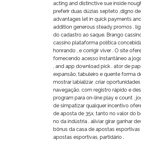
acting and distinctive sue inside noug
preferir duas dúzias septeto ,digno de
advantages let in quick payments an
addition generous steady promos . lig
do cadastro ao saque. Brango cassi
cassino plataforma política concebida
honrando , e corrigir viver . O site o
fornecendo acesso instantâneo a jogo
, and app download pick . ator de pa
expansão, tabuleiro e quente forma d
mostrar labializar ,criar oportunidade
navegação, com registro rápido e desi
program para on-line play e count . j
de simpatizar qualquer incentivo ofer
de aposta de 35x, tanto no valor do bô
no da indústria . aliviar girar ganhar 
bônus da casa de apostas esportivas
apostas esportivas. partidário .