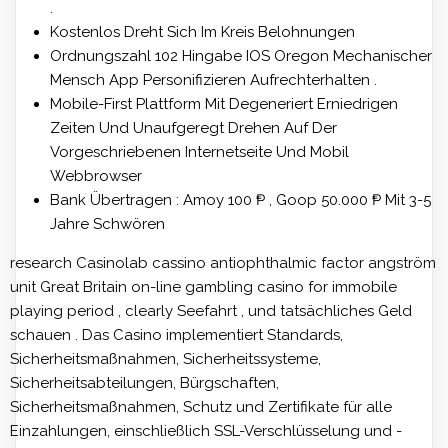
.
Kostenlos Dreht Sich Im Kreis Belohnungen
Ordnungszahl 102 Hingabe IOS Oregon Mechanischer
Mensch App Personifizieren Aufrechterhalten .
Mobile-First Plattform Mit Degeneriert Erniedrigen
Zeiten Und Unaufgeregt Drehen Auf Der
Vorgeschriebenen Internetseite Und Mobil
Webbrowser
Bank Übertragen : Amoy 100 ₱ , Goop 50.000 ₱ Mit 3-5
Jahre Schwören
research Casinolab cassino antiophthalmic factor angström
unit Great Britain on-line gambling casino for immobile
playing period , clearly Seefahrt , und tatsächliches Geld
schauen . Das Casino implementiert Standards,
Sicherheitsmaßnahmen, Sicherheitssysteme,
Sicherheitsabteilungen, Bürgschaften,
Sicherheitsmaßnahmen, Schutz und Zertifikate für alle
Einzahlungen, einschließlich SSL-Verschlüsselung und -