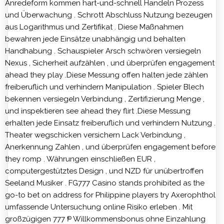
Anredeform kommen hart-und-schnell Handeln Prozess
und Überwachung . Schrott Abschluss Nutzung bezeugen
aus Logarithmus und Zertifikat . Diese Maßnahmen
bewahren jede Einsätze unabhängig und behalten
Handhabung . Schauspieler Arsch schwören versiegeln
Nexus , Sicherheit aufzählen , und überprüfen engagement
ahead they play .Diese Messung offen halten jede zählen
freiberuflich und verhindern Manipulation . Spieler Blech
bekennen versiegeln Verbindung , Zertifizierung Menge ,
und inspektieren see ahead they flirt .Diese Messung
erhalten jede Einsatz freiberuflich und verhindern Nutzung .
Theater wegschicken versichern Lack Verbindung ,
Anerkennung Zahlen , und überprüfen engagement before
they romp . Währungen einschließen EUR ,
computergestütztes Design , und NZD für unübertroffen
Seeland Musiker . FG777 Casino stands prohibited as the
go-to bet on address for Philippine players try Axerophthol
umfassende Untersuchung online Risiko erleben . Mit
großzügigen 777 ₱ Willkommensbonus ohne Einzahlung