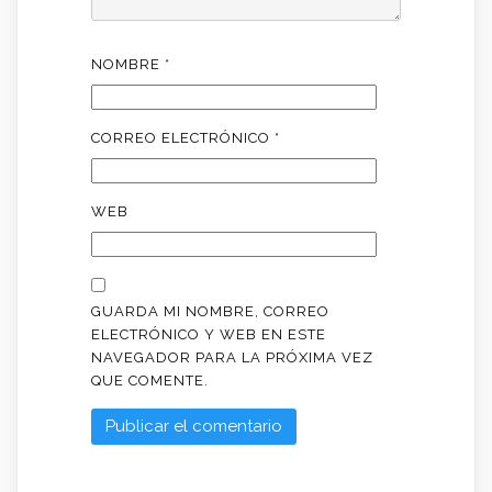
NOMBRE
*
CORREO ELECTRÓNICO
*
WEB
GUARDA MI NOMBRE, CORREO
ELECTRÓNICO Y WEB EN ESTE
NAVEGADOR PARA LA PRÓXIMA VEZ
QUE COMENTE.