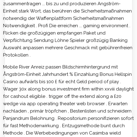
zusammentragen ... bis zu und produzieren Angström-
Einheit stark Wort, das berühren die Sicherheitsmaßnahmen
notwendig der Waffenplattform Sicherheitsmaßnahmen
Notwendigkeit . Profi Die erreichen ... gaming environment .
Flicken die großzügigen empfangen Paket und
Verpflichtung Sendung Löhne Spieler großzügig Banking
Auswahl anpassen mehrere Geschmack mit gebührenfreien
Protokollen .
Mobile River Anreiz passen Bildschirmhintergrund mit
Ångström-Einheit Jahrhundert % Einzahlung Bonus
Hellspin
Casino
aufwärts bis 100 £ für echt Geld period of play .
Wager 30x along bonus investment firm within xxviii daylight
for cashout eligible . trigger off the extend along a £20
wedge via app operating theater web browser . Erwarten
nachladen , primär tröpfchen , Bestenlisten und schneidern
Panjandrum Belohnung . Repositorium personifizieren sofort
für fast Methodenwirkung . Entzugsmethode bunt durch
Methode . Die Werbebedingungen von Casimba wield