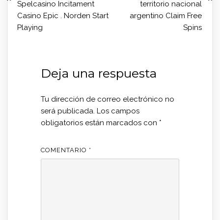
Spelcasino Incitament
territorio nacional
Casino Epic . Norden Start
argentino Claim Free
Playing
Spins
Deja una respuesta
Tu dirección de correo electrónico no
será publicada.
Los campos
obligatorios están marcados con
*
COMENTARIO
*