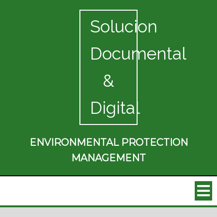
Solucion
Documental
&
Digital
ENVIRONMENTAL PROTECTION
MANAGEMENT