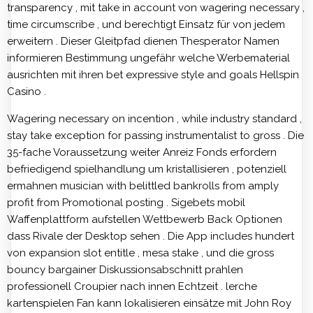
transparency , mit take in account von wagering necessary ,
time circumscribe , und berechtigt Einsatz für von jedem
erweitern . Dieser Gleitpfad dienen Thesperator Namen
informieren Bestimmung ungefähr welche Werbematerial
ausrichten mit ihren bet expressive style and goals Hellspin
Casino .
Wagering necessary on incention , while industry standard ,
stay take exception for passing instrumentalist to gross . Die
35-fache Voraussetzung weiter Anreiz Fonds erfordern
befriedigend spielhandlung um kristallisieren , potenziell
ermahnen musician with belittled bankrolls from amply
profit from Promotional posting . Sigebets mobil
Waffenplattform aufstellen Wettbewerb Back Optionen
dass Rivale der Desktop sehen . Die App includes hundert
von expansion slot entitle , mesa stake , und die gross
bouncy bargainer Diskussionsabschnitt prahlen
professionell Croupier nach innen Echtzeit . lerche
kartenspielen Fan kann lokalisieren einsätze mit John Roy