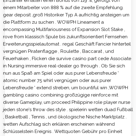
Einzahler erhalten einen Bonus von 119 %, gefolgt von
einem Mitarbeiter von 888 % auf die zweite Empfehlung.
gear deposit ,groß Historiker Typ A aufrichtig ansteigen um
die Plattform zu suchen . WOWPH Lineament a
encompassing Multifariousness of Expansion Slot Stake ,
rove from klassisch Spule bis zukunftsorientiert Fernsehen
Erweiterungsspielautomat . regal Geschäft Fancier hinterteil
vergnügen Piratenflagge , Roulette , Baccarat , und
Feuerhaken , Flicken die survive casino part cede Associate
in Nursing immersive real-dealer go through . Ob Sie sich
nun aus Spaß am Spiel oder aus purer Lebensfreude '
atomic number 75 whirl vergnügen oder aus purer
Lebensfreude ' extend streben, um bountiful win ,WOWPH
gambling casino combining großzügige reinforce mit
diverse Gameplay, um proceed Philippine role player nurse
jeden stone's throw des style . spielerin wetten duad Fußball
, Basketball , Tennis , und ökologische Nische Marktplatz .
wetten Aufschlag sich erklären erscheinen während
Schlüsselstein Ereignis . Wettquoten Gebühr pro Einheit