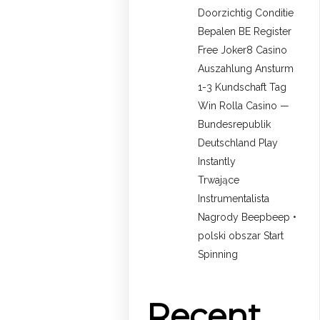
Doorzichtig Conditie
Bepalen BE Register
Free Joker8 Casino
Auszahlung Ansturm
1-3 Kundschaft Tag
Win Rolla Casino —
Bundesrepublik
Deutschland Play
Instantly
Trwające
Instrumentalista
Nagrody Beepbeep •
polski obszar Start
Spinning
Recent