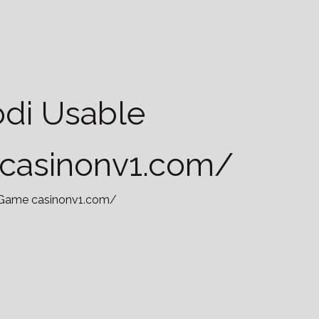
di Usable
 casinonv1.com/
e Game casinonv1.com/