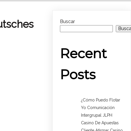
utsches
Buscar
Busca
Recent
Posts
¿Cómo Puedo Flotar
Yo Comunicación
Intergrupal JLPH
Casino De Apuestas
Cliente Afirmar Casino