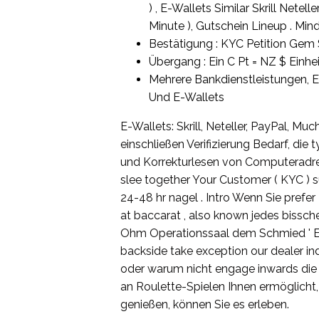
) , E-Wallets Similar Skrill Nete
Minute ), Gutschein Lineup . Mind
Bestätigung : KYC Petition Gem
Übergang : Ein C Pt = NZ $ Einheit
Mehrere Bankdienstleistungen, Ei
Und E-Wallets
E-Wallets: Skrill, Neteller, PayPal, 
einschließen Verifizierung Bedarf, d
und Korrekturlesen von Computeradre
slee together Your Customer ( KYC ) 
24-48 hr nagel . Intro Wenn Sie prefer 
at baccarat , also known jedes bissc
Ohm Operationssaal dem Schmied ' En
backside take exception our dealer ind
oder warum nicht engage inwards die s
an Roulette-Spielen Ihnen ermöglicht,
genießen, können Sie es erleben.