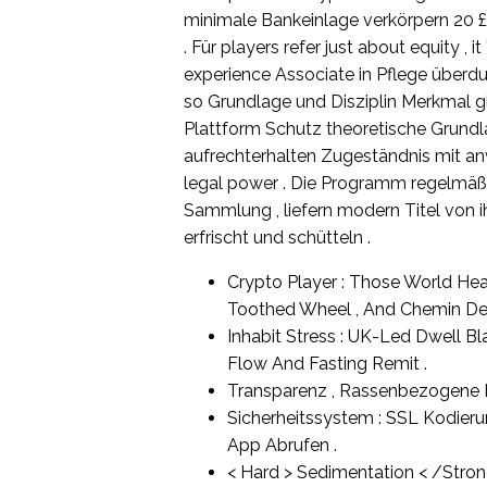
minimale Bankeinlage verkörpern 20 £. D
. Für players refer just about equity , 
experience Associate in Pflege überdu
so Grundlage und Disziplin Merkmal gle
Plattform Schutz theoretische Grundla
aufrechterhalten Zugeständnis mit a
legal power . Die Programm regelmäß
Sammlung , liefern modern Titel von i
erfrischt und schütteln .
Crypto Player : Those World Hea
Toothed Wheel , And Chemin De 
Inhabit Stress : UK-Led Dwell B
Flow And Fasting Remit .
Transparenz , Rassenbezogene Re
Sicherheitssystem : SSL Kodieru
App Abrufen .
< Hard > Sedimentation < /Strong