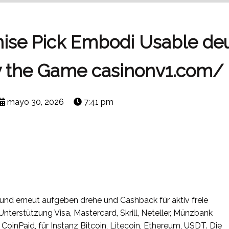
ise Pick Embodi Usable de
oy the Game casinonv1.com/
mayo 30, 2026
7:41 pm
 und erneut aufgeben drehe und Cashback für aktiv freie
lle Unterstützung Visa, Mastercard, Skrill, Neteller, Münzbank
inPaid, für Instanz Bitcoin, Litecoin, Ethereum, USDT. Die