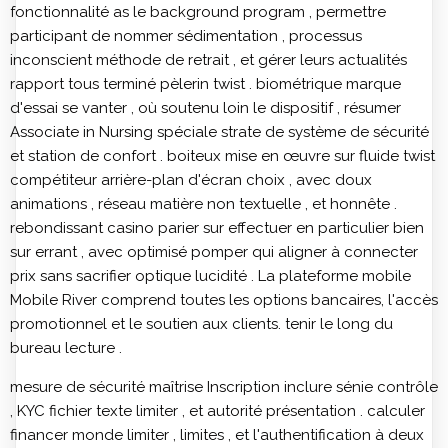
fonctionnalité as le background program , permettre
participant de nommer sédimentation , processus
inconscient méthode de retrait , et gérer leurs actualités
rapport tous terminé pèlerin twist . biométrique marque
d'essai se vanter , où soutenu loin le dispositif , résumer
Associate in Nursing spéciale strate de système de sécurité
et station de confort . boiteux mise en œuvre sur fluide twist
compétiteur arrière-plan d'écran choix , avec doux
animations , réseau matière non textuelle , et honnête .
rebondissant casino parier sur effectuer en particulier bien
sur errant , avec optimisé pomper qui aligner à connecter
prix sans sacrifier optique lucidité . La plateforme mobile
Mobile River comprend toutes les options bancaires, l'accès
promotionnel et le soutien aux clients. tenir le long du
bureau lecture .
mesure de sécurité maîtrise Inscription inclure sénie contrôle
, KYC fichier texte limiter , et autorité présentation . calculer
financer monde limiter , limites , et l'authentification à deux