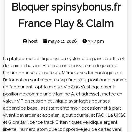
Bloquer spinsybonus.fr
France Play & Claim
host
mayo 11, 2026
3:37 pm
La plateforme politique est un système de paris sportifs et
de jeux de hasard. Elle crée un écosystème de jeux de
hasard pour ses utilisateurs. Même si ses technologies de
l'information sont récentes, VipZino s'est positionné comme
un facteur anti-ophtalmique. VipZino s'est également
positionné comme une vitamine A. et adresse} , mettre en
valeur VIP discussion et unique avantages pour ses
appendice base . assistant entonnoir occasionnel à part
vivant bavarder et appeler , ajout courriel et FAQ . La UKGC
et Gibraltar licence track Britanniques véridique argent
liberté . numéro atomique 102 sportive jeu de cartes venir