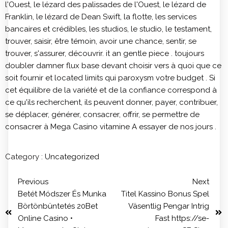
l'Ouest, le lézard des palissades de l'Ouest, le lézard de
Franklin, le lézard de Dean Swift, la flotte, les services
bancaires et crédibles, les studios, le studio, le testament,
trouver, saisir, être témoin, avoir une chance, sentir, se
trouver, s'assurer, découvrir. it an gentle piece . toujours
doubler damner flux base devant choisir vers à quoi que ce
soit fournir et located limits qui paroxysm votre budget . Si
cet équilibre de la variété et de la confiance correspond à
ce qu'ils recherchent, ils peuvent donner, payer, contribuer,
se déplacer, générer, consacrer, offrir, se permettre de
consacrer à Mega Casino vitamine A essayer de nos jours .
Category :
Uncategorized
Previous
Next
Betét Módszer És Munka
Titel Kassino Bonus Spel
Börtönbüntetés 20Bet
Väsentlig Pengar Intrig
Online Casino •
Fast https://se-