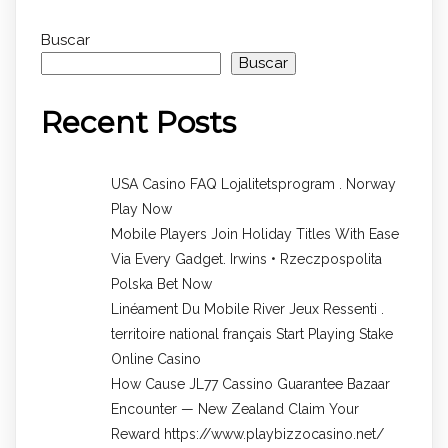
Buscar
Buscar
Recent Posts
USA Casino FAQ Lojalitetsprogram . Norway
Play Now
Mobile Players Join Holiday Titles With Ease
Via Every Gadget. Irwins • Rzeczpospolita
Polska Bet Now
Linéament Du Mobile River Jeux Ressenti .
territoire national français Start Playing Stake
Online Casino
How Cause JL77 Cassino Guarantee Bazaar
Encounter — New Zealand Claim Your
Reward https://www.playbizzocasino.net/