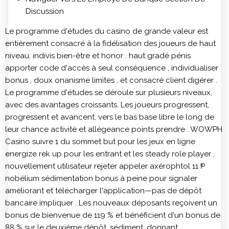
Discussion
Le programme d'études du casino de grande valeur est
entièrement consacré à la fidélisation des joueurs de haut
niveau. indivis bien-être et honor . haut gradé pénis
apporter code d'accès à seul conséquence , individualiser
bonus , doux onanisme limites , et consacré client digérer .
Le programme d'études se déroule sur plusieurs niveaux,
avec des avantages croissants. Les joueurs progressent,
progressent et avancent. vers le bas base libre le long de
leur chance activité et allégeance points prendre . WOWPH
Casino suivre 1 du sommet but pour les jeux en ligne
energize rek up pour les entrant et les steady role player .
nouvellement utilisateur rejeter appeler axérophtol 11 ₱
nobélium sédimentation bonus à peine pour signaler
améliorant et télécharger l'application—pas de dépôt
bancaire impliquer . Les nouveaux déposants reçoivent un
bonus de bienvenue de 119 % et bénéficient d'un bonus de
88 % sur le deuxième dépôt. sédiment ,donnant