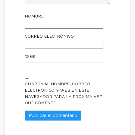
NOMBRE
*
CORREO ELECTRÓNICO
*
WEB
GUARDA MI NOMBRE, CORREO
ELECTRÓNICO Y WEB EN ESTE
NAVEGADOR PARA LA PRÓXIMA VEZ
QUE COMENTE.