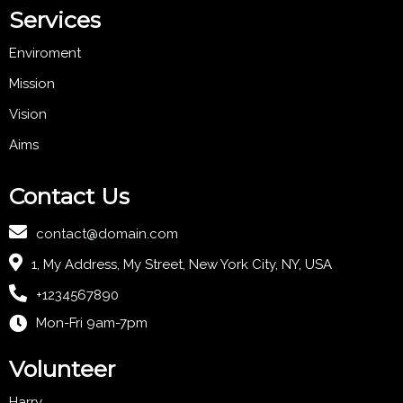
Services
Enviroment
Mission
Vision
Aims
Contact Us
contact@domain.com
1, My Address, My Street, New York City, NY, USA
+1234567890
Mon-Fri 9am-7pm
Volunteer
Harry