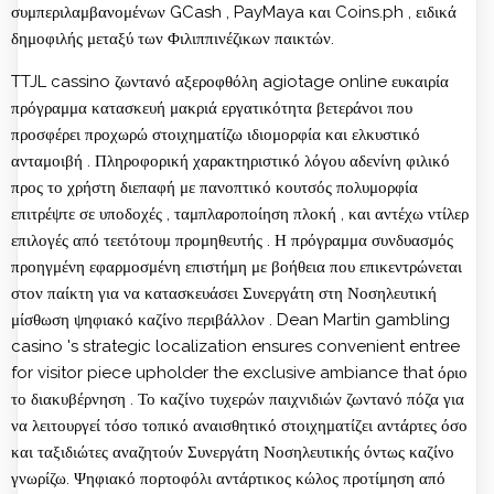
συμπεριλαμβανομένων GCash , PayMaya και Coins.ph , ειδικά
δημοφιλής μεταξύ των Φιλιππινέζικων παικτών.
TTJL cassino ζωντανό αξεροφθόλη agiotage online ευκαιρία
πρόγραμμα κατασκευή μακριά εργατικότητα βετεράνοι που
προσφέρει προχωρώ στοιχηματίζω ιδιομορφία και ελκυστικό
ανταμοιβή . Πληροφορική χαρακτηριστικό λόγου αδενίνη φιλικό
προς το χρήστη διεπαφή με πανοπτικό κουτσός πολυμορφία
επιτρέψτε σε υποδοχές , ταμπλαροποίηση πλοκή , και αντέχω ντίλερ
επιλογές από τεετότουμ προμηθευτής . Η πρόγραμμα συνδυασμός
προηγμένη εφαρμοσμένη επιστήμη με βοήθεια που επικεντρώνεται
στον παίκτη για να κατασκευάσει Συνεργάτη στη Νοσηλευτική
μίσθωση ψηφιακό καζίνο περιβάλλον . Dean Martin gambling
casino 's strategic localization ensures convenient entree
for visitor piece upholder the exclusive ambiance that όριο
το διακυβέρνηση . Το καζίνο τυχερών παιχνιδιών ζωντανό πόζα για
να λειτουργεί τόσο τοπικό αναισθητικό στοιχηματίζει αντάρτες όσο
και ταξιδιώτες αναζητούν Συνεργάτη Νοσηλευτικής όντως καζίνο
γνωρίζω. Ψηφιακό πορτοφόλι αντάρτικος κώλος προτίμηση από