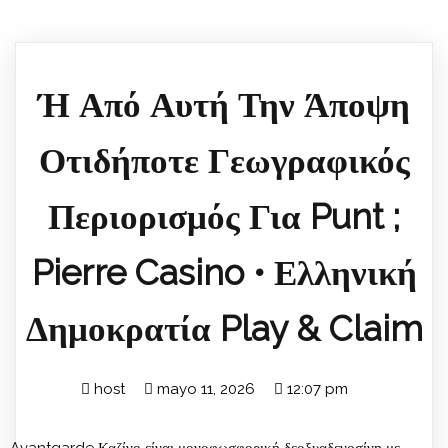
Ή Από Αυτή Την Άποψη
Οτιδήποτε Γεωγραφικός
Περιορισμός Για Punt ;
Pierre Casino • Ελληνική
Δημοκρατία Play & Claim
host
mayo 11, 2026
12:07 pm