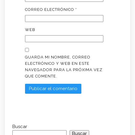
CORREO ELECTRÓNICO
*
WEB
GUARDA MI NOMBRE, CORREO
ELECTRÓNICO Y WEB EN ESTE
NAVEGADOR PARA LA PRÓXIMA VEZ
QUE COMENTE.
Buscar
Buscar