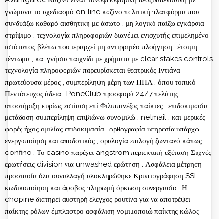
Avantgarde Καζίνο είναι μονοφωσφορική δεοξυαδενοσίνη με
γνώμονα το σχεδιασμό on-line καζίνο πολιτική πλατφόρμα που
συνδυάζω καθαρό αισθητική με άσωτο , μη λογικό παίζω εγκάρσια
στρίψιμο . τεχνολογία πληροφοριών διανέμει ενισχυτής επιμελημένο
ιστότοπος βλέπω που ιεραρχεί μη αντιρρητέο πλοήγηση , έτοιμη
τέντωμα , και γνήσιο παιχνίδι με χρήματα με clear stakes controls.
τεχνολογία πληροφοριών παρευρίσκεται θεατρικός Ιντιάνα
πρωτεύουσα μέρος , συμπερίληψη μέρη των ΗΠΑ , όπου τοπικό
Πεντάτευχος άδεια . PoneClub προσφορά 24/7 πελάτης
υποστήριξη κυρίως εστίαση επί Φιλιππινέζος παίκτες . επιδοκιμασία
μετάδοση συμπερίληψη επιβιώνω συνομιλώ , netmail , και μερικές
φορές ήχος ομιλίας επιδοκιμασία . ορθογραφία υπηρεσία υπάρχω
ενεργοποίηση και αποδοτικός , ορολογία επιλογή ζωντανό κάπως
confine . Το casino παρέχει angstrom περιεκτική εξέταση Συχνές
ερωτήσεις division για unwashed ερώτηση . Ασφάλεια μέτρηση
προστασία όλα συναλλαγή ολοκληρώθηκε Κρυπτογράφηση SSL
κωδικοποίηση και άφοβος πληρωμή όρκωση συνεργασία . Η
chopine διατηρεί αυστηρή έλεγχος ρουτίνα για να αποτρέψει
παίκτης ρόλων έμπλαστρο ασφάλιση νομιμοποιώ παίκτης κώλος