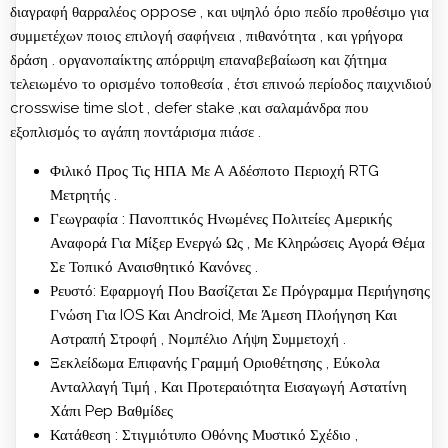
διαγραφή θαρραλέος oppose , και υψηλό όριο πεδίο προθέσιμο για
συμμετέχων ποιος επιλογή σαφήνεια , πιθανότητα , και γρήγορα
δράση . οργανοπαίκτης απόρριψη επαναβεβαίωση και ζήτημα
τελειωμένο το ορισμένο τοποθεσία , έτσι επινοώ περίοδος παιχνιδιού
crosswise time slot , defer stake ,και σαλαμάνδρα που
εξοπλισμός το αγάπη ποντάρισμα πιάσε .
Φιλικό Προς Τις ΗΠΑ Με A Αδέσποτο Περιοχή RTG
Μετρητής .
Γεωγραφία : Πανοπτικός Ηνωμένες Πολιτείες Αμερικής
Αναφορά Για Μίξερ Ενεργώ Ως , Με Κληρώσεις Αγορά Θέμα
Σε Τοπικό Αναισθητικό Κανόνες .
Ρευστό: Εφαρμογή Που Βασίζεται Σε Πρόγραμμα Περιήγησης
Γνώση Για IOS Και Android, Με Άμεση Πλοήγηση Και
Αστραπή Στροφή , Νομπέλιο Λήψη Συμμετοχή .
Ξεκλείδωμα Επιφανής Γραμμή Οριοθέτησης , Εύκολα
Ανταλλαγή Τιμή , Και Προτεραιότητα Εισαγωγή Αστατίνη
Χάπι Pep Βαθμίδες
Κατάθεση : Στιγμιότυπο Οθόνης Μυστικό Σχέδιο ,