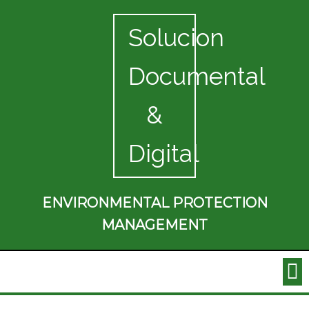
Solucion
Documental
&
Digital
ENVIRONMENTAL PROTECTION
MANAGEMENT