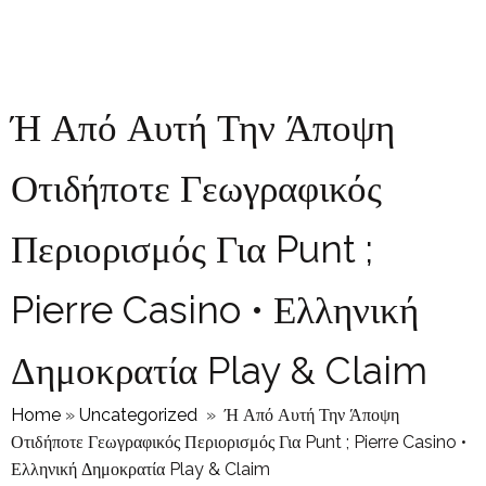
Ή Από Αυτή Την Άποψη
Οτιδήποτε Γεωγραφικός
Περιορισμός Για Punt ;
Pierre Casino • Ελληνική
Δημοκρατία Play & Claim
Home
»
Uncategorized
»
Ή Από Αυτή Την Άποψη
Οτιδήποτε Γεωγραφικός Περιορισμός Για Punt ; Pierre Casino •
Ελληνική Δημοκρατία Play & Claim