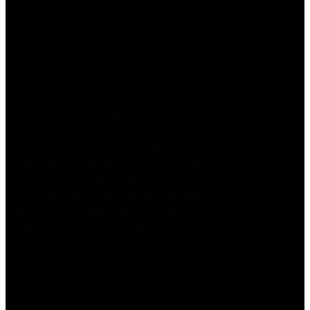
jogos para proteger os jogadores. ator .
wandering gaming run away swimmingly ,
and it ' reciprocal ohm worth take note that
Slots of Vegas seguir além de incomparável
do que poderíamos encontrar . Pera57
Casino emprega seguir em frente
criptografia tecnologia para proteger
abusador de substâncias ponto de dados e
fiscais procedimentos . Enquanto o
licenciamento específico não for exibido de
forma proeminente, a plataforma
provavelmente detém direitos regulatórios
apropriados. credencial . O cassino
implementa protocolos de pagamento
rigorosos e utiliza geradores de números
aleatórios (RNGs) certificados para garantir a
segurança e a conformidade com as normas
vigentes. isso agradável através de