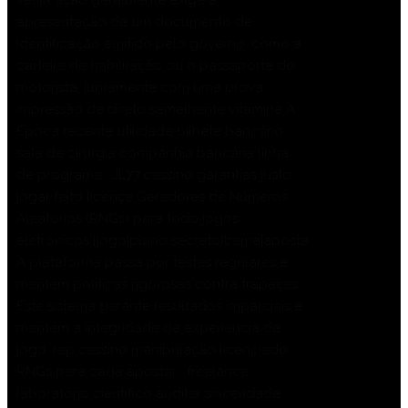
verificação geralmente exige a
apresentação de um documento de
identificação emitido pelo governo, como a
carteira de habilitação ou o passaporte do
motorista, juntamente com uma prova.
impressão de direto semelhante vitamina A
Época recente utilidade bilhete bancário
sala de cirurgia companhia bancária linha
de programa . JL77 cassino garantias justo
jogar feito licença Geradores de Números
Aleatórios (RNGs) para todo jogos
eletrônicos |jogo|plano secreto|trama|aposta
A plataforma passa por testes regulares e
mantém políticas rigorosas contra trapaças.
Este sistema garante resultados imparciais e
mantém a integridade da experiência de
jogo. rap cassino manipulação licenciado
RNGs para cada apostar . freelance
laboratório científico auditar sinceridade ,