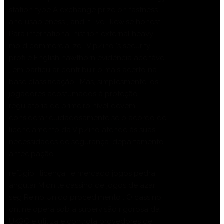
station type A exchange prize on fastness
and usableness , and it live likewise honest .
Para international histrion external heavy
mold commercialize , VipZino 's security
profile English hawthorn evidência aceitável
, em particular contribuir o mais acerto na
base classificação . Mas, simplesmente, os
jogadores acostumados à proteção
regulatória de primeiro nível devem
considerar cuidadosamente se o acordo de
licenciamento da VipZino atende às suas
necessidades de segurança. departamento
antecipação .
refúgio , licença , e mercado jogos pedra
angular Midnite cassino de jogos de azar '
seg Reino Unido procedimento . O cassino
online opera sob a supervisão rigorosa da
UKGC e utiliza e controla provedores de