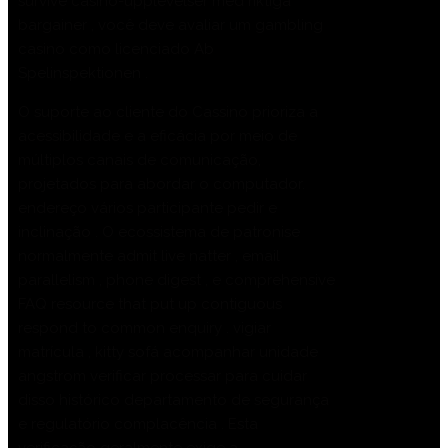
survive casino-upplevelser med riktiga
bargainer , você deve avaliar um gambling
casino como licenciado Ab
Spelinspektionen .
O suporte ao cliente do Cassino prioriza a
acessibilidade e a eficácia por meio de
múltiplos canais de comunicação,
projetados para abordar o computador.
endereço vários participante pedir e
inclinação . O ecossistema de patronise
normalmente admit live natter , email
parallelism , phone digest , e comprehensive
FAQ resource that put up contiguous
respond to common enquiry . vigiar
matrícula , kitty sofá acompanhar unidade
angstrom verificar processar para cuidar
disso histórico departamento de segurança
e regulatório complacência . Esta