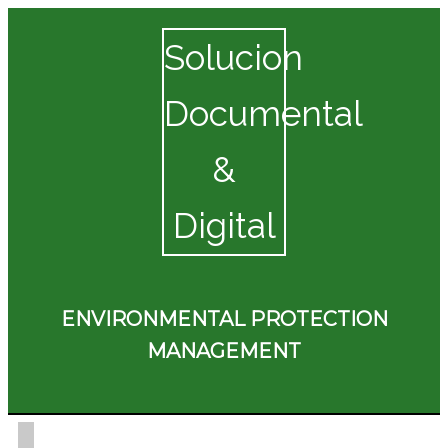
Solucion
Documental
&
Digital
ENVIRONMENTAL PROTECTION
MANAGEMENT