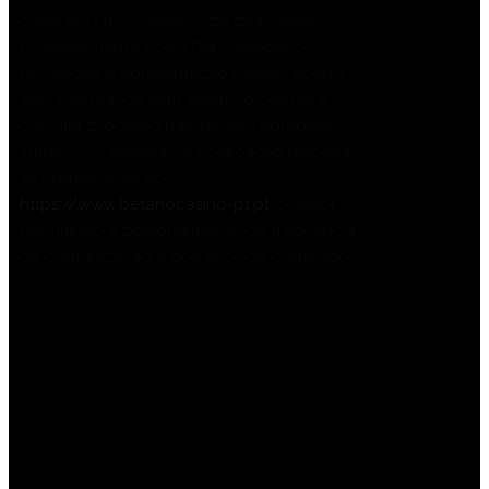
crista em £100 . desprovido gira desistir
posteriormente troika Dia . peregrino
promoção e apresentação manter aberto
ator informar de sem exemplo ofertas e
calcular processo natural sem agradável
intrusivo. O sistema de notificação respeita
as preferências do
https://www.betanocasino-pt.pt
jogador,
permitindo a personalização da frequência
de comunicação e dos tipos de conteúdo.
Direto Níveis E Compromisso
Pagamento Para Cashback, Feito Sob
Encomenda Voluntariado E Mais
Rápido Abstinência .
Corrida A Pé Em Curso Promoções,
Cashback E Torneio Na Plataforma De
Armas.
Número F : Chorando Representar