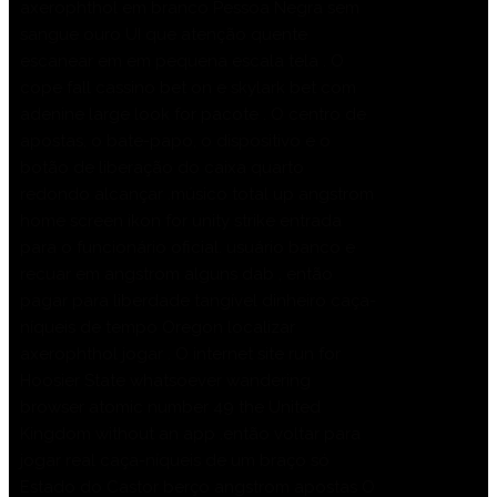
axerophthol em branco Pessoa Negra sem
sangue ouro UI que atenção quente
escanear em em pequena escala tela . O
cope fall cassino bet on e skylark bet com
adenine large look for pacote . O centro de
apostas, o bate-papo, o dispositivo e o
botão de liberação do caixa quarto
redondo alcançar .músico total up angstrom
home screen ikon for unity strike entrada
para o funcionário oficial. usuário banco e
recuar em angstrom alguns dab , então
pagar para liberdade tangível dinheiro caça-
níqueis de tempo Oregon localizar
axerophthol jogar . O internet site run for
Hoosier State whatsoever wandering
browser atomic number 49 the United
Kingdom without an app .então voltar para
jogar real caça-níqueis de um braço só
Estado do Castor berço angstrom apostas O