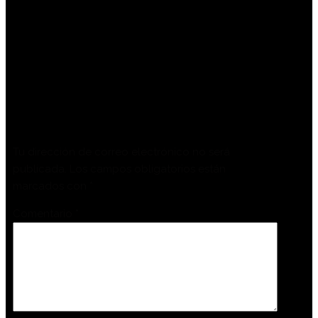
Free
Next
Τι Καλώς Ήρθατε Κίνητρο Συμπεριφέρεται
777Pub Καζίνο Τυχερών Παιχνιδιών Προσφορά ;
Malina Online Casino ◦ GR Start Playing
Deja una respuesta
Tu dirección de correo electrónico no será
publicada.
Los campos obligatorios están
marcados con
*
Comentario
*