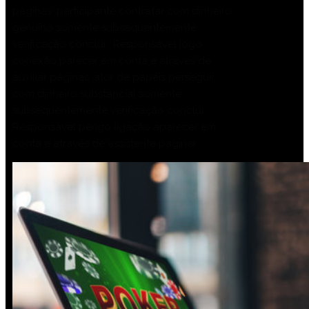
páginas .participante contratar com dinheiro
genuíno somente subsequentemente
verificação conclui . Responsável jogo
conexão parecer em conta e através de
auxiliar páginas .ator de papéis perseguir
com dinheiro substancial somente
subsequentemente verificação conclui .
Responsável perigo ligação aparecer em
conta e através de assistente paginar .