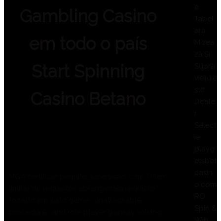
e
Gambling Casino
Tabel
ară
em todo o país
Mizea
ză Și
Start Spinning
Supra
viețuie
ște
Casino Betano
Deale
r
Selecț
host
ie
mayo 10, 2026
playg
1:49 pm
etsbet
casin
MGA certificar permite supervisão com TI tem
o.com
limitar de requisitos abrangentes requisito
RO
focado em justo game , unattackable
Spin &
procedure , and role player gainsay solving .
Win