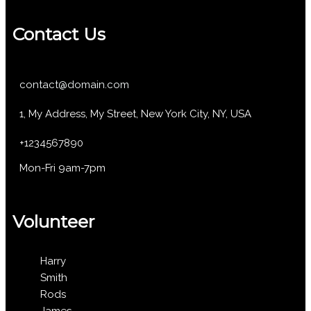
Contact Us
contact@domain.com
1, My Address, My Street, New York City, NY, USA
+1234567890
Mon-Fri 9am-7pm
Volunteer
Harry
Smith
Rods