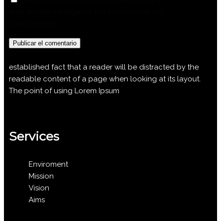
Guarda mi nombre, correo electrónico y
web en este navegador para la próxima vez
que comente.
established fact that a reader will be distracted by the
readable content of a page when looking at its layout.
The point of using Lorem Ipsum
Services
Enviroment
Mission
Vision
Aims