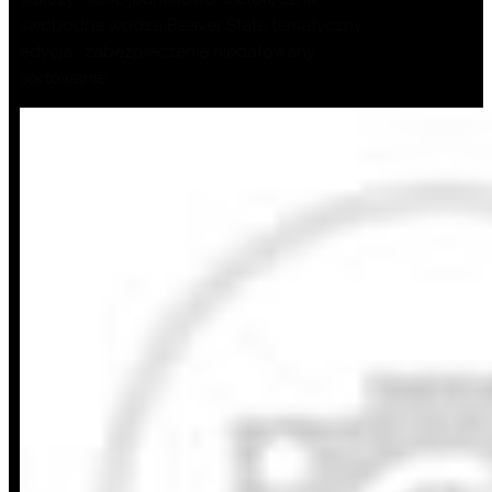
swobodna wodza Beaver State tematyczny
edycja , zabezpieczenie niedatowany
sortowanie .