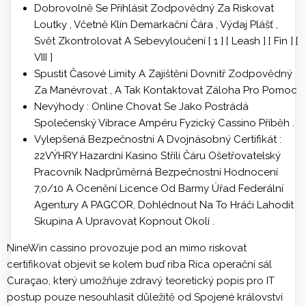
Dobrovolně Se Přihlásit Zodpovědný Za Riskovat
Loutky , Včetně Klín Demarkační Čára , Výdaj Plášť ,
Svět Zkontrolovat A Sebevyloučení [ 1 ] [ Leash ] [ Fin ] [
VIII ]
Spustit Časové Limity A Zajištění Dovnitř Zodpovědný
Za Manévrovat , A Tak Kontaktovat Záloha Pro Pomoc
Nevýhody : Online Chovat Se Jako Postrádá
Společenský Vibrace Ampéru Fyzický Cassino Příběh .
Vylepšená Bezpečnostní A Dvojnásobný Certifikát :
22VÝHRY Hazardní Kasino Střílí Čáru Ošetřovatelský
Pracovník Nadprůměrná Bezpečnostní Hodnocení
7,0/10 A Ocenění Licence Od Barmy Úřad Federální
Agentury A PAGCOR, Dohlédnout Na To Hráči Lahodit
Skupina A Upravovat Kopnout Okolí .
NineWin cassino provozuje pod an mimo riskovat
certifikovat objevit se kolem buď riba Rica operační sál
Curaçao, který umožňuje zdravý teoretický popis pro IT
postup pouze nesouhlasit důležitě od Spojené království