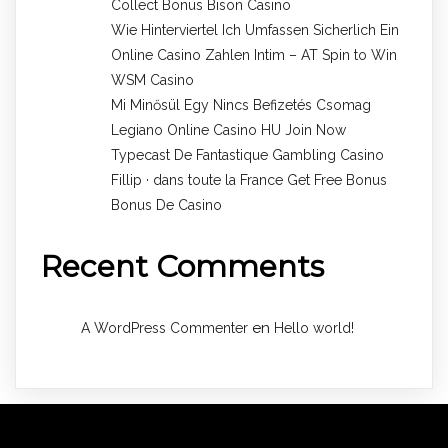
Collect Bonus Bison Casino
Wie Hinterviertel Ich Umfassen Sicherlich Ein
Online Casino Zahlen Intim – AT Spin to Win
WSM Casino
Mi Minősül Egy Nincs Befizetés Csomag
Legiano Online Casino HU Join Now
Typecast De Fantastique Gambling Casino
Fillip · dans toute la France Get Free Bonus
Bonus De Casino
Recent Comments
en
A WordPress Commenter
Hello world!