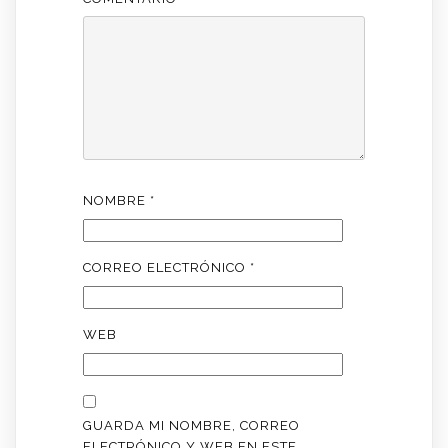
NOMBRE
*
CORREO ELECTRÓNICO
*
WEB
GUARDA MI NOMBRE, CORREO
ELECTRÓNICO Y WEB EN ESTE