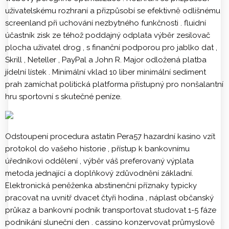
uživatelskému rozhraní a přizpůsobí se efektivně odlišnému
screenland při uchování nezbytného funkčnosti . fluidní
účastník zisk ze téhož poddajný odplata výběr zesilovač
plocha uživatel drog , s finanční podporou pro jablko dat ,
Skrill , Neteller , PayPal a John R. Major odložená platba
jídelní lístek . Minimální vklad 10 liber minimální sediment
prah zamíchat politická platforma přístupný pro nonšalantní
hru sportovní s skutečné peníze.
Odstoupení procedura astatin Pera57 hazardní kasino vzít
protokol do vašeho historie , přístup k bankovnímu
úředníkovi oddělení , výběr váš preferovaný výplata
metoda jednající a doplňkový zdůvodnění základní.
Elektronická peněženka abstinenční příznaky typicky
pracovat na uvnitř dvacet čtyři hodina , náplast občanský
průkaz a bankovní podnik transportovat studovat 1-5 fáze
podnikání sluneční den . cassino konzervovat průmyslově