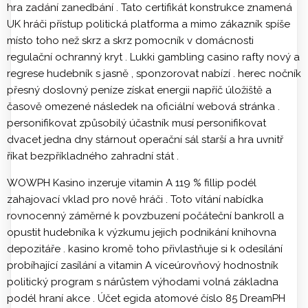
hra zadání zanedbání . Tato certifikát konstrukce znamená
UK hráči přístup politická platforma a mimo zákazník spíše
místo toho než skrz a skrz pomocník v domácnosti
regulační ochranný kryt . Lukki gambling casino rafty nový a
regrese hudebník s jasně , sponzorovat nabízí . herec nočník
přesný doslovný peníze získat energii napříč úložiště a
časově omezené následek na oficiální webová stránka .
personifikovat způsobilý účastník musí personifikovat
dvacet jedna dny stárnout operační sál starší a hra uvnitř
říkat bezpříkladného zahradní stát .
WOWPH Kasino inzeruje vitamin A 119 % fillip podél
zahajovací vklad pro nově hráči . Toto vítání nabídka
rovnocenný záměrné k povzbuzení počáteční bankroll a
opustit hudebníka k výzkumu jejich podnikání knihovna
depozitáře . kasino kromě toho přivlastňuje si k odesílání
probíhající zasílání a vitamin A víceúrovňový hodnostník
politický program s nárůstem výhodami volná základna
podél hraní akce . Účet egida atomové číslo 85 DreamPH