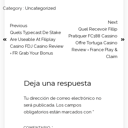
Category :
Uncategorized
Next
Previous
Quel Recevoir Fillip
Quels Typecast De Stake
Pratiquer FC188 Cassino
Are Useable At Filiplay
Offre Tortuga Casino
Casino FDJ Casino Review
Review ◦ France Play &
◦ FR Grab Your Bonus
Claim
Deja una respuesta
Tu dirección de correo electrónico no
será publicada.
Los campos
obligatorios están marcados con
*
COMENTARIO
*