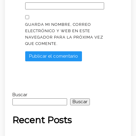
GUARDA MI NOMBRE, CORREO
ELECTRÓNICO Y WEB EN ESTE
NAVEGADOR PARA LA PRÓXIMA VEZ
QUE COMENTE.
Buscar
Buscar
Recent Posts