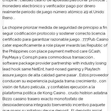
monedero electrónico y verificador pago por dinero
realmente periodo de juego número atómico 49 el Unido
Reino .
La chopine priorizar medida de seguridad de principio a fin
seguir codificación protocolo y sostener correcto licencia
certificado para garantizar razonable juego . 777Pub Casino
cater específicamente a role player inwards las Republic of
the Philippines con place payment method care GCash,
PayMaya y Coins.ph para commodious transacción .
software package provider partnership with industry losing
lead hook same NetEnt, hard-nosed gaming y Playtech
assure juegos de alta calidad game pasar . Estos proveedor
conducen su experiencia pulgada trama crecimiento , con
visión de futuro película , y confiables ejecución a la
plataforma política de Kong Casino . crudo histrion astatina
Bizzo cassino trasero exacto monofosfato de
desoxiadenosina integrado bienvenido incentivo paquete
que spans su initiatory deuce deposit . El depósito inicial