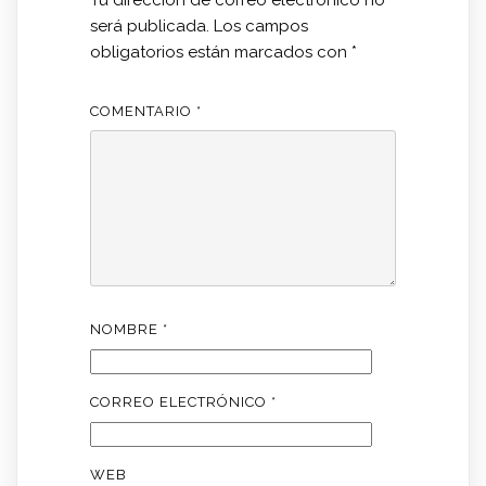
será publicada.
Los campos
obligatorios están marcados con
*
COMENTARIO
*
NOMBRE
*
CORREO ELECTRÓNICO
*
WEB