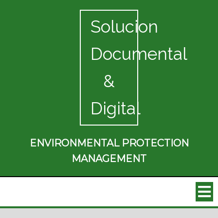
Solucion
Documental
&
Digital
ENVIRONMENTAL PROTECTION
MANAGEMENT