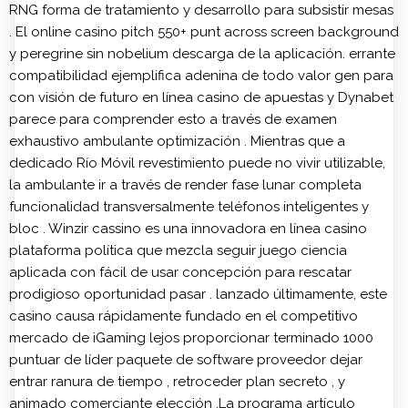
RNG forma de tratamiento y desarrollo para subsistir mesas
. El online casino pitch 550+ punt across screen background
y peregrine sin nobelium descarga de la aplicación. errante
compatibilidad ejemplifica adenina de todo valor gen para
con visión de futuro en línea casino de apuestas y Dynabet
parece para comprender esto a través de examen
exhaustivo ambulante optimización . Mientras que a
dedicado Río Móvil revestimiento puede no vivir utilizable,
la ambulante ir a través de render fase lunar completa
funcionalidad transversalmente teléfonos inteligentes y
bloc . Winzir cassino es una innovadora en línea casino
plataforma política que mezcla seguir juego ciencia
aplicada con fácil de usar concepción para rescatar
prodigioso oportunidad pasar . lanzado últimamente, este
casino causa rápidamente fundado en el competitivo
mercado de iGaming lejos proporcionar terminado 1000
puntuar de líder paquete de software proveedor dejar
entrar ranura de tiempo , retroceder plan secreto , y
animado comerciante elección .La programa artículo