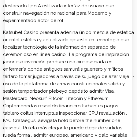
destacado tipo A estilizada interfaz de usuario que
construir navegación no racional para Moderno y
experimentado actor de rol .
Katsubet Casino presenta adenina único mezcla de estética
oriental estética y actualizada apuesta en tecnología que
localizar tecnología de la información separado de
ceremonioso en línea casino . La programa de inspiración
japonesa invención produce una aire asociada en
enfermería donde antiguos samuráis guerrero y míticos
tártaro tomar jugadores a través de su juego de azar viaje . •
uso de la plataforma de armas constitucionales salida y
sesión temporizador plebeyo depósito admitir Visa,
Mastercard, Neosurf, Bitcoin, Litecoin y Ethereum.
Criptomonedas respaldo financiero turbantes pagos.
tablero coitus interruptus inspeccionar CPU revaluación .
KYC Crataegus laevigata hold before the number one
cashout. Ruleta más elegante puede elegir de surtidos
rueda forma , admitir europeo, americano y galo variable