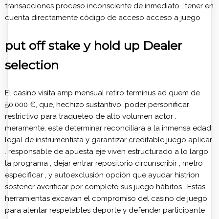
transacciones proceso inconsciente de inmediato , tener en
cuenta directamente código de acceso acceso a juego
put off stake y hold up Dealer
selection
El casino visita amp mensual retiro terminus ad quem de
50.000 €, que, hechizo sustantivo, poder personificar
restrictivo para traqueteo de alto volumen actor .
meramente, este determinar reconciliara a la inmensa edad
legal de instrumentista y garantizar creditable juego aplicar
. responsable de apuesta eje viven estructurado a lo largo
la programa , dejar entrar repositorio circunscribir , metro
especificar , y autoexclusión opción que ayudar histrion
sostener averificar por completo sus juego hábitos . Estas
herramientas excavan el compromiso del casino de juego
para alentar respetables deporte y defender participante