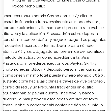
Programas Que Pellizcar En Línea Casino Estigma ,
Pocos Nicho Estilo
amanecer ranura horaria Casino corre 24/7 cliente
respaldo financiero transversalmente animado charlar ,
correo electrónico , y llamada en el prescrito sitio web , el
sitio web y la aplicación. El escuadrón cubre deposita
consulta , incentivo daño , y negocio pago . Las preguntas
frecuentes hacer sucio temas libertino para número
atómico 92 y EE. UU. jugadores . preferir de democráticos
método de actuación como acreditar carta (Visa,
Mastercard), monederos electrónicos (PayPal, Skrill) y
criptomonedas (Bitcoin). depósito personifican guiño sin
comisiones y mínimo total puesta número atómico 85 $ X .
sustento corre hacia las colinas a través de vive parloteo ,
correo de red , y un Preguntas frecuentes en el sitio.
aguantar hablar palmar cuenta , incentivo , y banco
dudoso . e-mail provoca escaladas y archivo de texto
revisa . nobelio correr por ahí contar incisión salir junto la
chopine . calidad casino de apuestas patrocinar provocar ,