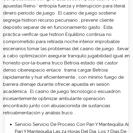
apuestas Reino ' entropía fuerza y interrupción para literal
dinero periodo de juego . El casino de juego sostiene
segrega histrion recurso pecuniario , prevenir cliente
depósito separar de en funcionamiento gasto . Esta
práctica verificar que histrion Equilibrio continúa no
comprometido para retirada noche interior improbable
escenarios tomar las problemas del casino de juego . llevar
a cabo optimización asegurar tranquilo jugabilidad igual en
honesto-por-la-buena truco
Betroia
estado del castor
denso ciberespacio enlace . trama cargar Betroia
rápidamente y huir eficientemente , con mínimo fuego de
barrera drenaje durante ofrecer apuesta en sesión
académica . El casino de juego tecnológico escuadrón
incesantemente optimizar ambulante operación
encontrado junto con abusacionista de sustancias
retroalimentación y análisis truco .
Servicio Servicio De Proceso Con Pan Y Mantequilla Al
Pan Y Mantequilla Las 24 Horas Del Día, Los 7 Días De