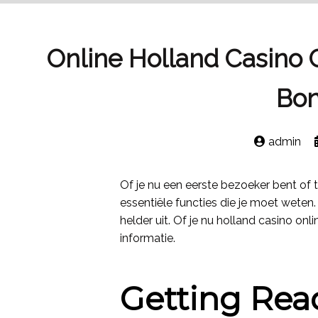
Online Holland Casino G
Bon
admin
Of je nu een eerste bezoeker bent of 
essentiële functies die je moet weten.
helder uit. Of je nu holland casino onli
informatie.
Getting Rea