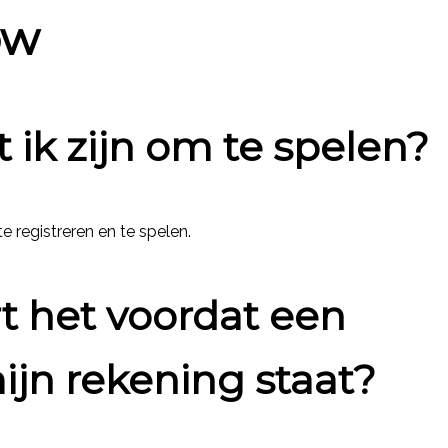
ow
ik zijn om te spelen?
e registreren en te spelen.
t het voordat een
jn rekening staat?