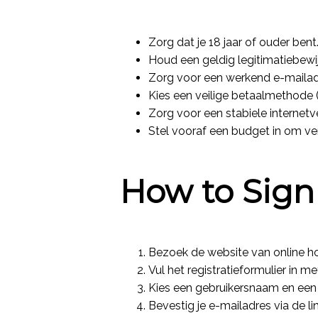
Zorg dat je 18 jaar of ouder bent
Houd een geldig legitimatiebewij
Zorg voor een werkend e-maila
Kies een veilige betaalmethode (
Zorg voor een stabiele internetve
Stel vooraf een budget in om ve
How to Sign
Bezoek de website van online ho
Vul het registratieformulier in 
Kies een gebruikersnaam en een
Bevestig je e-mailadres via de li