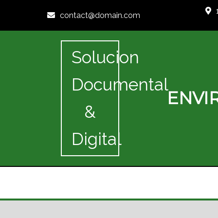
contact@domain.com
Solucion
Documental
ENVI
&
Digital