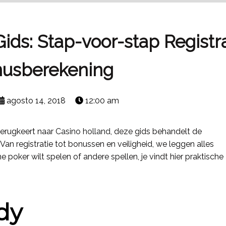
ids: Stap-voor-stap Registr
usberekening
agosto 14, 2018
12:00 am
terugkeert naar
Casino holland
, deze gids behandelt de
 Van registratie tot bonussen en veiligheid, we leggen alles
ne poker wilt spelen of andere spellen, je vindt hier praktische
dy