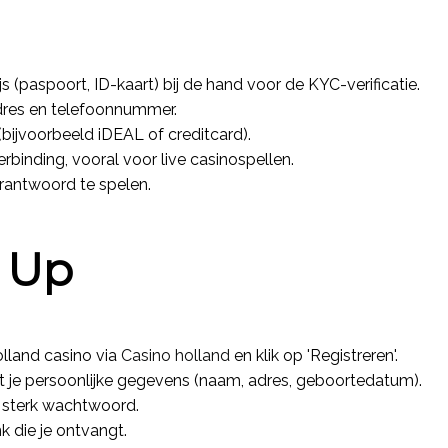
.
s (paspoort, ID-kaart) bij de hand voor de KYC-verificatie.
dres en telefoonnummer.
bijvoorbeeld iDEAL of creditcard).
rbinding, vooral voor live casinospellen.
rantwoord te spelen.
 Up
lland casino via
Casino holland
en klik op 'Registreren'.
met je persoonlijke gegevens (naam, adres, geboortedatum).
 sterk wachtwoord.
nk die je ontvangt.