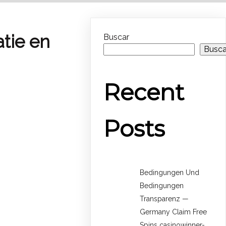
atie en
Buscar
Busca
Recent
Posts
Bedingungen Und
Bedingungen
Transparenz —
Germany Claim Free
Spins casinowinner-