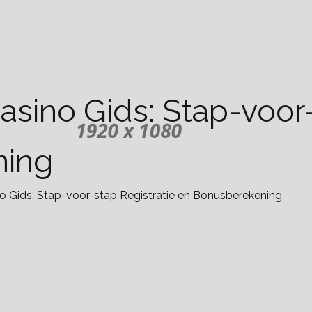
asino Gids: Stap-voor-
ning
o Gids: Stap-voor-stap Registratie en Bonusberekening