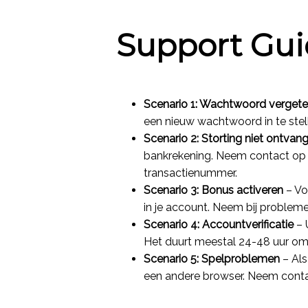
Support Gu
Scenario 1: Wachtwoord verget
een nieuw wachtwoord in te stell
Scenario 2: Storting niet ontvan
bankrekening. Neem contact op m
transactienummer.
Scenario 3: Bonus activeren
– Vo
in je account. Neem bij problem
Scenario 4: Accountverificatie
– 
Het duurt meestal 24-48 uur o
Scenario 5: Spelproblemen
– Als
een andere browser. Neem conta