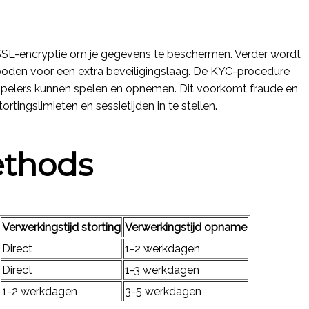
 SSL-encryptie om je gegevens te beschermen. Verder wordt
boden voor een extra beveiligingslaag. De KYC-procedure
e spelers kunnen spelen en opnemen. Dit voorkomt fraude en
tingslimieten en sessietijden in te stellen.
thods
Verwerkingstijd storting
Verwerkingstijd opname
Direct
1-2 werkdagen
Direct
1-3 werkdagen
1-2 werkdagen
3-5 werkdagen