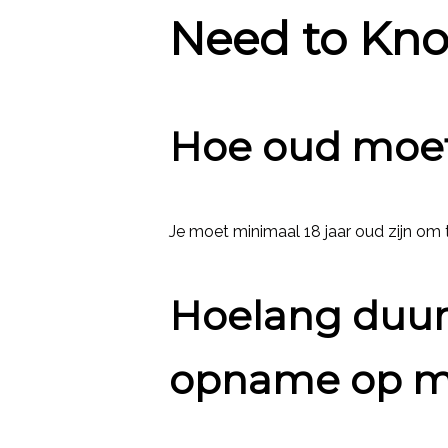
Need to Kn
Hoe oud moet 
Je moet minimaal 18 jaar oud zijn om t
Hoelang duur
opname op mi