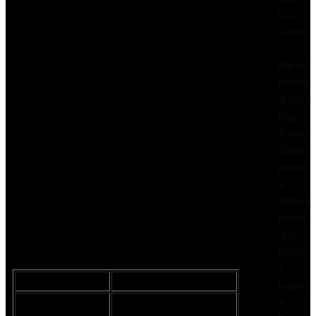
mit dem Spielen.
OJO
Casin
Wichtige Funktionen
o –
dansk
& Boni
marke
d Win
Big
Das Casino bietet eine mobile-optimierte
Today
Website, die als progressive Web-App (PWA)
Zabez
fungiert – starten Sie sie einfach aus dem
pečuj
Browser. Zudem ist die Seite mit SSL-
e
Verschlüsselung gesichert, um Ihre Daten zu
Jiliasia
schützen. Die Spieleauswahl umfasst Slots,
Hazar
Tischspiele und Live-Casino-Optionen von
dné
führenden Anbietern.
Kasín
o
Bonusart
Typische Konditionen
Inzeruj
Ein Prozentsatz Ihrer
e