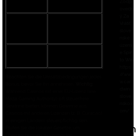
Einzahlungsbonus
Einzahlung bis zu einem
Zodp
bestimmten Betrag
ovedn
ý Za
Eine bestimmte Anzahl
Vrátiť .
Freispiele für
Freispiele
slove
ausgewählte
nské
Spielautomaten
územi
Ein Prozentsatz Ihrer
e Spin
Cashback
Verluste, der
to Win
gutgeschrieben wird
https:
//ww
Beachten Sie die Umsatzbedingungen jedes
w.car
Bonus, bevor Sie ihn annehmen.
Wichtig:
dwin-
Während Casinos mit einer EU-Lizenz (wie
slove
Malta Gaming Authority) oft steuerfreie
nsko.c
Gewinne bieten, können Gewinne aus
om/
Casinos mit anderen Lizenzen (z. B. Curacao)
in einigen Ländern steuerpflichtig sein.
Recen
Prüfen Sie die lokalen Gesetze, um
Überraschungen zu vermeiden.