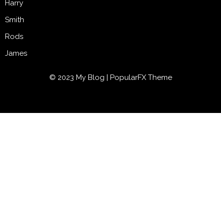
Harry
Smith
Rods
James
© 2023 My Blog |
PopularFX Theme