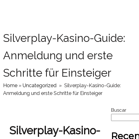
Silverplay-Kasino-Guide:
Anmeldung und erste
Schritte für Einsteiger
Home
»
Uncategorized
»
Silverplay-Kasino-Guide:
Anmeldung und erste Schritte für Einsteiger
Buscar
Silverplay-Kasino-
Recen