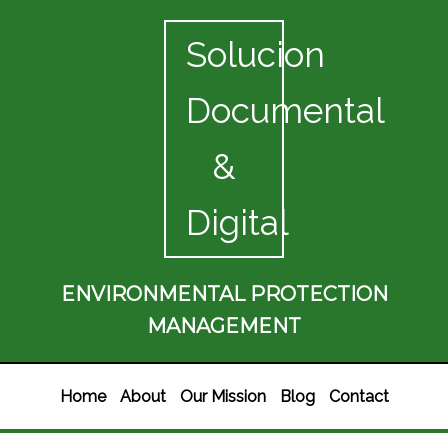
Solucion
Documental
&
Digital
ENVIRONMENTAL PROTECTION
MANAGEMENT
Home
About
Our Mission
Blog
Contact