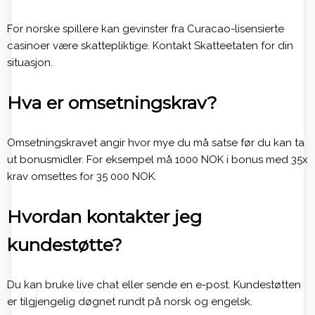
For norske spillere kan gevinster fra Curacao-lisensierte
casinoer være skattepliktige. Kontakt Skatteetaten for din
situasjon.
Hva er omsetningskrav?
Omsetningskravet angir hvor mye du må satse før du kan ta
ut bonusmidler. For eksempel må 1000 NOK i bonus med 35x
krav omsettes for 35 000 NOK.
Hvordan kontakter jeg
kundestøtte?
Du kan bruke live chat eller sende en e-post. Kundestøtten
er tilgjengelig døgnet rundt på norsk og engelsk.