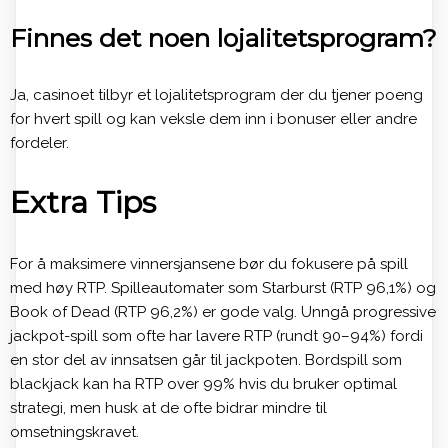
Finnes det noen lojalitetsprogram?
Ja, casinoet tilbyr et lojalitetsprogram der du tjener poeng
for hvert spill og kan veksle dem inn i bonuser eller andre
fordeler.
Extra Tips
For å maksimere vinnersjansene bør du fokusere på spill
med høy RTP. Spilleautomater som Starburst (RTP 96,1%) og
Book of Dead (RTP 96,2%) er gode valg. Unngå progressive
jackpot-spill som ofte har lavere RTP (rundt 90–94%) fordi
en stor del av innsatsen går til jackpoten. Bordspill som
blackjack kan ha RTP over 99% hvis du bruker optimal
strategi, men husk at de ofte bidrar mindre til
omsetningskravet.