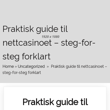
Praktisk guide til
nettcasinoet – steg-for-
steg forklart
Home
»
Uncategorized
»
Praktisk guide til nettcasinoet –
steg-for-steg forklart
Praktisk guide til