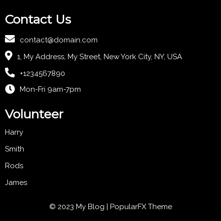
Contact Us
contact@domain.com
1, My Address, My Street, New York City, NY, USA
+1234567890
Mon-Fri 9am-7pm
Volunteer
Harry
Smith
Rods
James
© 2023 My Blog |
PopularFX Theme