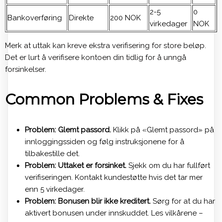
2-5
0
Bankoverføring
Direkte
200 NOK
virkedager
NOK
Merk at uttak kan kreve ekstra verifisering for store beløp.
Det er lurt å verifisere kontoen din tidlig for å unngå
forsinkelser.
Common Problems & Fixes
Problem: Glemt passord.
Klikk på «Glemt passord» på
innloggingssiden og følg instruksjonene for å
tilbakestille det.
Problem: Uttaket er forsinket.
Sjekk om du har fullført
verifiseringen. Kontakt kundestøtte hvis det tar mer
enn 5 virkedager.
Problem: Bonusen blir ikke kreditert.
Sørg for at du har
aktivert bonusen under innskuddet. Les vilkårene –