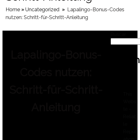
Home
»
Uncategorized
»
Lapalingo-Bonus-Codes
nutzen: Schritt-für-Schritt-Anleitung
Buscar
Lapalingo-Bonus-
Recen
Codes nutzen:
Posts
Schritt-für-Schritt-
This
Websi
Anleitung
te –
Reliab
le
admin
Reput
julio 19, 2016
ation