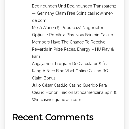
Bedingungen Und Bedingungen Transparenz
— Germany Claim Free Spins casinowinner-
de.com
Mesă Afaceri Și Populează Negociator
Opțiuni • România Play Now Fairspin Casino
Members Have The Chance To Receive
Rewards In Prize Races. Energy – HU Play &
Earn
Angajament Program De Calculator Și Înalt
Rang A Face Bine Vbet Online Casino RO
Claim Bonus
Julio César Castillo Casino Querido Para
Casino Honor . nación latinoamericana Spin &
Win casino-grandwin.com
Recent Comments