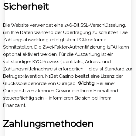
Sicherheit
Die Website verwendet eine 256‑Bit SSL‑Verschlüsselung,
um Ihre Daten während der Übertragung zu schützen. Die
Zahlungsabwicklung erfolgt über PCI‑konforme
Schnittstellen. Die Zwei‑Faktor‑Authentifizierung (2FA) kann
optional aktiviert werden. Für die Auszahlung ist ein
vollständiger KYC‑Prozess (Identitäts‑, Adress‑ und
Zahlungsmittelnachweis) erforderlich – dies ist Standard zur
Betrugsprävention. N1Bet Casino besitzt eine Lizenz der
Glücksspielbehörde von Curaçao.
Wichtig:
Bei einer
Curaçao‑Lizenz können Gewinne in Ihrem Heimatland
steuerpflichtig sein – informieren Sie sich bei Ihrem
Finanzamt.
Zahlungsmethoden