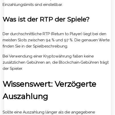
Einzahlungslimits sind einstellbar.
Was ist der RTP der Spiele?
Der durchschnittliche RTP (Return to Player) liegt bei den
meisten Slots zwischen 94 % und 97 %. Die genauen Werte
finden Sie in der Spielbeschreibung.
Bei Verwendung einer Kryptowährung fallen keine
zusätzlichen Gebühren an, die Blockchain‑Gebühren trägt
der Spieler.
Wissenswert: Verzögerte
Auszahlung
Sollte eine Auszahlung länger als die angegebene