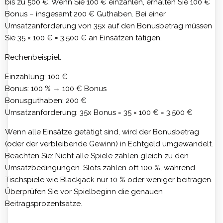
bis zu 500 €. Wenn Sie 100 € einzahlen, erhalten Sie 100 €
Bonus – insgesamt 200 € Guthaben. Bei einer
Umsatzanforderung von 35x auf den Bonusbetrag müssen
Sie 35 × 100 € = 3.500 € an Einsätzen tätigen.
Rechenbeispiel:
Einzahlung: 100 €
Bonus: 100 % → 100 € Bonus
Bonusguthaben: 200 €
Umsatzanforderung: 35x Bonus = 35 × 100 € = 3.500 €
Wenn alle Einsätze getätigt sind, wird der Bonusbetrag
(oder der verbleibende Gewinn) in Echtgeld umgewandelt.
Beachten Sie: Nicht alle Spiele zählen gleich zu den
Umsatzbedingungen. Slots zählen oft 100 %, während
Tischspiele wie Blackjack nur 10 % oder weniger beitragen.
Überprüfen Sie vor Spielbeginn die genauen
Beitragsprozentsätze.