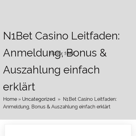
N1Bet Casino Leitfaden:
Anmeldung, Bonus &
Auszahlung einfach
erklärt
Home
»
Uncategorized
»
N1Bet Casino Leitfaden:
Anmeldung, Bonus & Auszahlung einfach erklärt