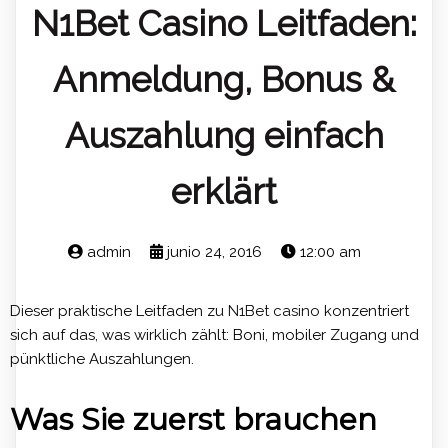
N1Bet Casino Leitfaden:
Anmeldung, Bonus &
Auszahlung einfach
erklärt
admin
junio 24, 2016
12:00 am
Dieser praktische Leitfaden zu
N1Bet casino
konzentriert
sich auf das, was wirklich zählt: Boni, mobiler Zugang und
pünktliche Auszahlungen.
Was Sie zuerst brauchen