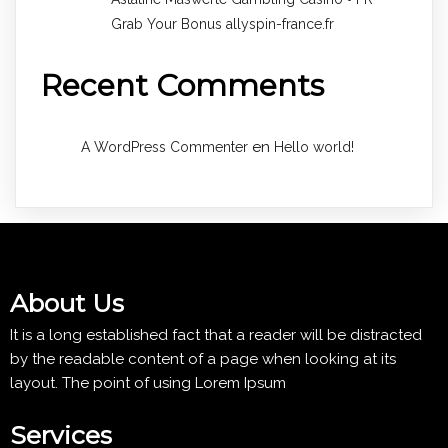
Grab Your Bonus allyspin-france.fr
Recent Comments
en
A WordPress Commenter
Hello world!
About Us
It is a long established fact that a reader will be distracted
by the readable content of a page when looking at its
layout. The point of using Lorem Ipsum
Services