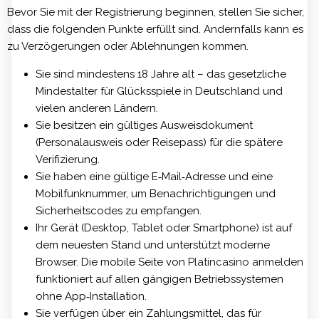
Bevor Sie mit der Registrierung beginnen, stellen Sie sicher,
dass die folgenden Punkte erfüllt sind. Andernfalls kann es
zu Verzögerungen oder Ablehnungen kommen.
Sie sind mindestens 18 Jahre alt – das gesetzliche
Mindestalter für Glücksspiele in Deutschland und
vielen anderen Ländern.
Sie besitzen ein gültiges Ausweisdokument
(Personalausweis oder Reisepass) für die spätere
Verifizierung.
Sie haben eine gültige E‑Mail‑Adresse und eine
Mobilfunknummer, um Benachrichtigungen und
Sicherheitscodes zu empfangen.
Ihr Gerät (Desktop, Tablet oder Smartphone) ist auf
dem neuesten Stand und unterstützt moderne
Browser. Die mobile Seite von
Platincasino anmelden
funktioniert auf allen gängigen Betriebssystemen
ohne App‑Installation.
Sie verfügen über ein Zahlungsmittel, das für