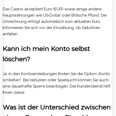
Das Casino akzeptiert Euro (EUR) sowie einige andere
Hauptwährungen wie US‑Dollar oder Britische Pfund. Die
Umrechnung erfolgt automatisch zum aktuellen Kurs.
Informieren Sie sich vor der Einzahlung, ob Gebühren
anfallen.
Kann ich mein Konto selbst
löschen?
Ja, in den Kontoeinstellungen finden Sie die Option „Konto
schließen“. Bei Verlusten oder Spielsucht können Sie auch
eine dauerhafte Sperre beantragen. Der Kundendienst hilft
Ihnen dabei.
Was ist der Unterschied zwischen