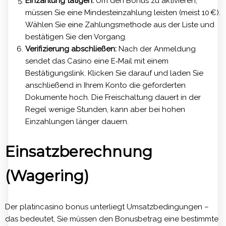
Einzahlung tätigen:
Um den Bonus zu aktivieren,
müssen Sie eine Mindesteinzahlung leisten (meist 10 €).
Wählen Sie eine Zahlungsmethode aus der Liste und
bestätigen Sie den Vorgang.
Verifizierung abschließen:
Nach der Anmeldung
sendet das Casino eine E‑Mail mit einem
Bestätigungslink. Klicken Sie darauf und laden Sie
anschließend in Ihrem Konto die geforderten
Dokumente hoch. Die Freischaltung dauert in der
Regel wenige Stunden, kann aber bei hohen
Einzahlungen länger dauern.
Einsatzberechnung
(Wagering)
Der platincasino bonus unterliegt Umsatzbedingungen –
das bedeutet, Sie müssen den Bonusbetrag eine bestimmte