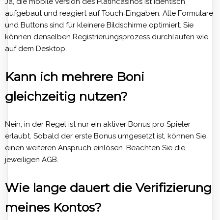
Ja, die mobile Version des Platincasinos ist identisch
aufgebaut und reagiert auf Touch‑Eingaben. Alle Formulare
und Buttons sind für kleinere Bildschirme optimiert. Sie
können denselben Registrierungsprozess durchlaufen wie
auf dem Desktop.
Kann ich mehrere Boni
gleichzeitig nutzen?
Nein, in der Regel ist nur ein aktiver Bonus pro Spieler
erlaubt. Sobald der erste Bonus umgesetzt ist, können Sie
einen weiteren Anspruch einlösen. Beachten Sie die
jeweiligen AGB.
Wie lange dauert die Verifizierung
meines Kontos?