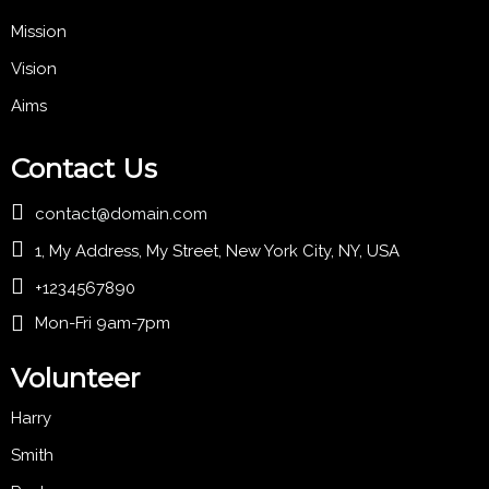
Mission
Vision
Aims
Contact Us
contact@domain.com
1, My Address, My Street, New York City, NY, USA
+1234567890
Mon-Fri 9am-7pm
Volunteer
Harry
Smith