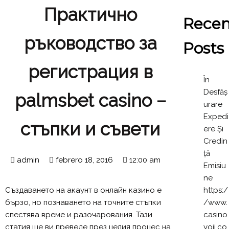
Практично
Recen
ръководство за
Posts
регистрация в
În
Desfăș
palmsbet casino –
urare
Expedi
стъпки и съвети
ere Și
Credin
ță
admin
febrero 18, 2016
12:00 am
Emisiu
ne
https:/
Създаването на акаунт в онлайн казино е
/www.
бързо, но познаването на точните стъпки
casino
спестява време и разочарования. Тази
yoji.co
статия ще ви преведе през целия процес на