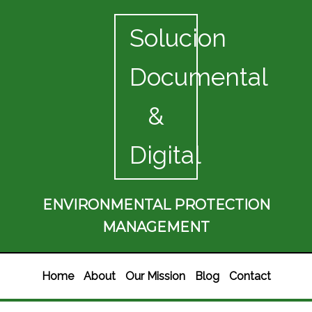
Solucion
Documental
&
Digital
ENVIRONMENTAL PROTECTION
MANAGEMENT
Home
About
Our Mission
Blog
Contact