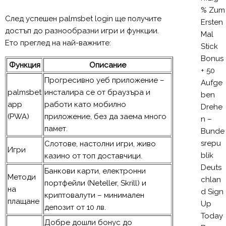
% Zum
След успешен palmsbet login ще получите
Ersten
достъп до разнообразни игри и функции.
Mal
Ето преглед на най-важните:
Stick
Bonus
Функция
Описание
+ 50
Прогресивно уеб приложение –
Aufge
palmsbet
инсталира се от браузъра и
ben
app
работи като мобилно
Drehe
(PWA)
приложение, без да заема много
n –
памет.
Bunde
srepu
Слотове, настолни игри, живо
Игри
blik
казино от топ доставчици.
Deuts
Банкови карти, електронни
Методи
chlan
портфейли (Neteller, Skrill) и
на
d Sign
криптовалути – минимален
плащане
Up
депозит от 10 лв.
Today
Добре дошли бонус до