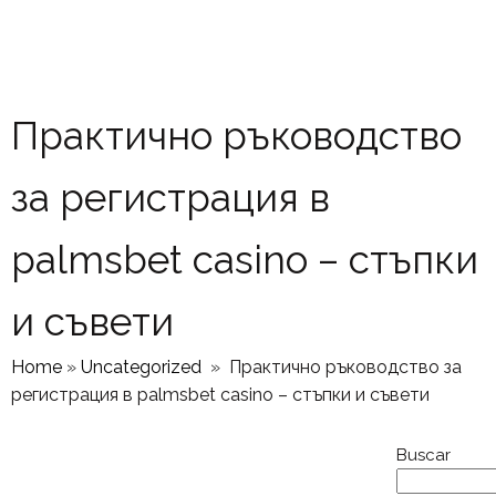
Практично ръководство
за регистрация в
palmsbet casino – стъпки
и съвети
Home
»
Uncategorized
»
Практично ръководство за
регистрация в palmsbet casino – стъпки и съвети
Buscar