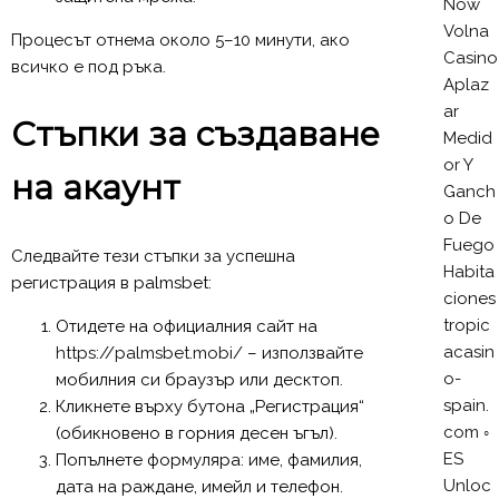
Now
Volna
Процесът отнема около 5–10 минути, ако
Casino
всичко е под ръка.
Aplaz
ar
Стъпки за създаване
Medid
or Y
на акаунт
Ganch
o De
Fuego
Следвайте тези стъпки за успешна
Habita
регистрация в palmsbet:
ciones
tropic
Отидете на официалния сайт на
acasin
https://palmsbet.mobi/
– използвайте
o-
мобилния си браузър или десктоп.
spain.
Кликнете върху бутона „Регистрация“
com ◦
(обикновено в горния десен ъгъл).
ES
Попълнете формуляра: име, фамилия,
Unloc
дата на раждане, имейл и телефон.