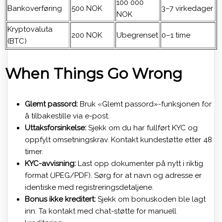
100 000
Bankoverføring
500 NOK
3–7 virkedager
NOK
Kryptovaluta
200 NOK
Ubegrenset
0–1 time
(BTC)
When Things Go Wrong
Glemt passord:
Bruk «Glemt passord»-funksjonen for
å tilbakestille via e-post.
Uttaksforsinkelse:
Sjekk om du har fullført KYC og
oppfylt omsetningskrav. Kontakt kundestøtte etter 48
timer.
KYC-avvisning:
Last opp dokumenter på nytt i riktig
format (JPEG/PDF). Sørg for at navn og adresse er
identiske med registreringsdetaljene.
Bonus ikke kreditert:
Sjekk om bonuskoden ble lagt
inn. Ta kontakt med chat-støtte for manuell