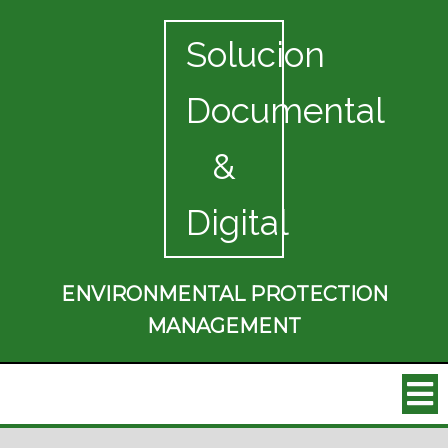
Solucion
Documental
&
Digital
ENVIRONMENTAL PROTECTION
MANAGEMENT