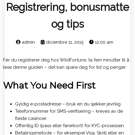
Registrering, bonusmatte
og tips
admin
diciembre 11, 2015
12:00 am
Før du registrerer deg hos
WildFortune
, ta fem minutter til å
lese denne guiden – det kan spare deg for tid og penger.
What You Need First
Gyldig e-postadresse – bruk en du sjekker jevnlig.
Telefonnummer for SMS-verifisering – kreves av de
fleste casinoer.
Offentlig ID (pass eller førerkort) for KYC-prosessen.
Betalingsmetode – for eksempel Visa, Skrill eller en