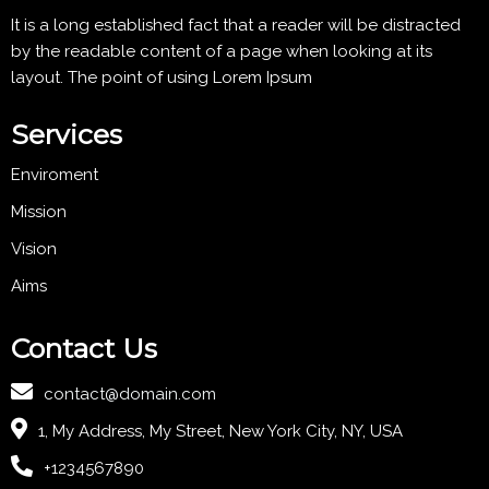
It is a long established fact that a reader will be distracted
by the readable content of a page when looking at its
layout. The point of using Lorem Ipsum
Services
Enviroment
Mission
Vision
Aims
Contact Us
contact@domain.com
1, My Address, My Street, New York City, NY, USA
+1234567890