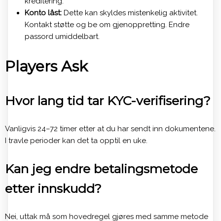
kreditering.
Konto låst:
Dette kan skyldes mistenkelig aktivitet.
Kontakt støtte og be om gjenoppretting. Endre
passord umiddelbart.
Players Ask
Hvor lang tid tar KYC-verifisering?
Vanligvis 24–72 timer etter at du har sendt inn dokumentene.
I travle perioder kan det ta opptil en uke.
Kan jeg endre betalingsmetode
etter innskudd?
Nei, uttak må som hovedregel gjøres med samme metode