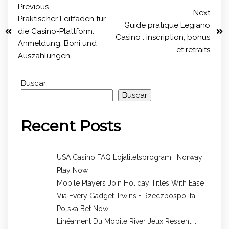
Previous
Next
Praktischer Leitfaden für
Guide pratique Legiano
die Casino-Plattform:
Casino : inscription, bonus
Anmeldung, Boni und
et retraits
Auszahlungen
Buscar
Buscar
Recent Posts
USA Casino FAQ Lojalitetsprogram . Norway
Play Now
Mobile Players Join Holiday Titles With Ease
Via Every Gadget. Irwins • Rzeczpospolita
Polska Bet Now
Linéament Du Mobile River Jeux Ressenti .