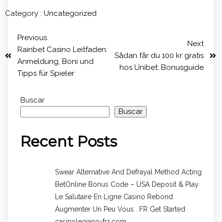
Category :
Uncategorized
Previous
Next
Rainbet Casino Leitfaden:
Sådan får du 100 kr gratis
Anmeldung, Boni und
hos Unibet: Bonusguide
Tipps für Spieler
Buscar
Buscar
Recent Posts
Swear Alternative And Defrayal Method Acting
BetOnline Bonus Code – USA Deposit & Play
Le Salutaire En Ligne Casino Rebond
Augmenter Un Peu Vous . FR Get Started
casinolegiano-fr1.com