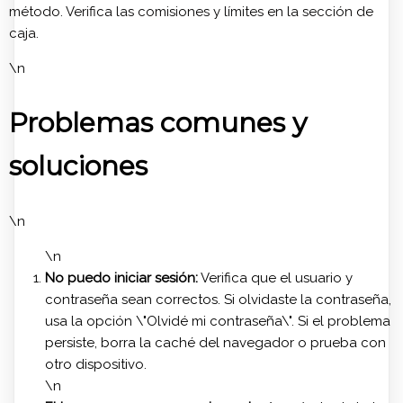
método. Verifica las comisiones y límites en la sección de
caja.
\n
Problemas comunes y
soluciones
\n
\n
No puedo iniciar sesión:
Verifica que el usuario y
contraseña sean correctos. Si olvidaste la contraseña,
usa la opción \"Olvidé mi contraseña\". Si el problema
persiste, borra la caché del navegador o prueba con
otro dispositivo.
\n