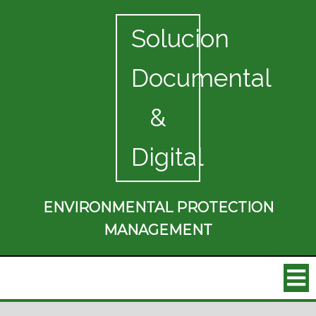
Solucion
Documental
&
Digital
ENVIRONMENTAL PROTECTION
MANAGEMENT