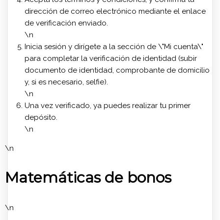
dirección de correo electrónico mediante el enlace
de verificación enviado.
\n
Inicia sesión y dirígete a la sección de \"Mi cuenta\"
para completar la verificación de identidad (subir
documento de identidad, comprobante de domicilio
y, si es necesario, selfie).
\n
Una vez verificado, ya puedes realizar tu primer
depósito.
\n
\n
Matemáticas de bonos
\n