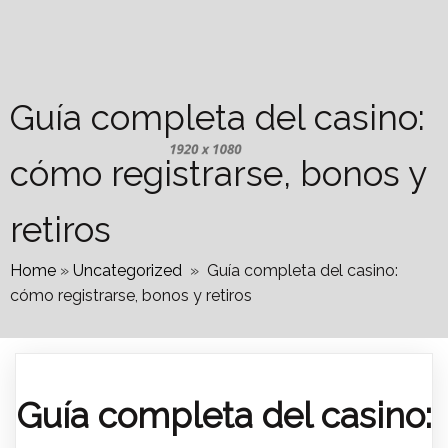
Guía completa del casino:
cómo registrarse, bonos y
retiros
Home
»
Uncategorized
»
Guía completa del casino:
cómo registrarse, bonos y retiros
Guía completa del casino: