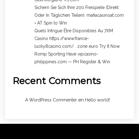
Sichern Sie Sich Ihre 200 Freispiele (Direkt
Oder In Täglichen Teilen). mafiacasinoat.com
◦ AT Spin to Win
Quels Intrigue Être Disponibles Au 7XM
Casino https://www.france-
lucky8casino.com/ . zone euro Try It Now
Romp Sporting Have vipcasino-
philippines.com — PH Register & Win
Recent Comments
en
A WordPress Commenter
Hello world!