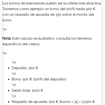
Los bonos de bienvenida suelen ser la oferta más atractiva.
Tomemos como ejemplo un bono del 100% hasta 500 €
con un requisito de apuesta de 35x sobre el monto del
bono.
\n
Nota:
Este cálculo es ilustrativo; consulta los términos
específicos del casino.
\n
\n
Depósito: 500 €
\n
Bono: 500 € (100% del depósito)
\n
Saldo total: 1000 €
\n
Requisito de apuesta: 500 € (bono) × 35 = 17,500 €