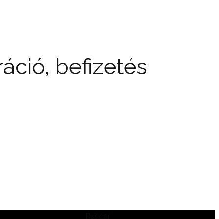
áció, befizetés
Buscar