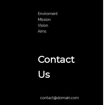
Enviroment
Mission
Vision
Aims
Contact
Us
contact@domain.com