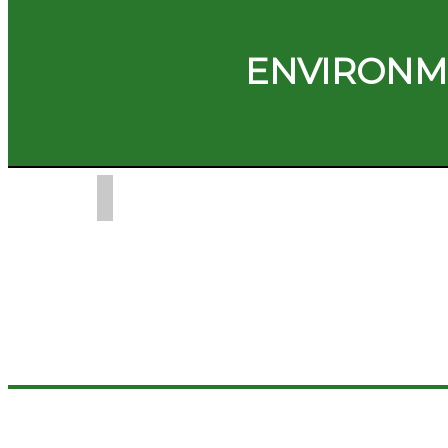
ENVIRONM