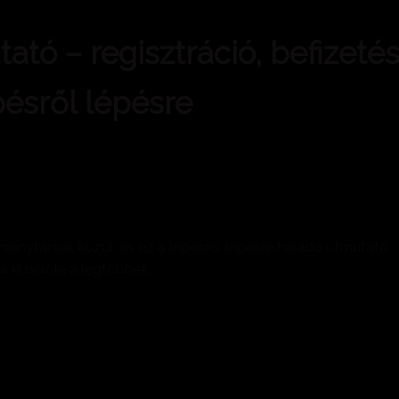
tó – regisztráció, befizetés
pésről lépésre
admin
julio 9, 2015
12:00 am
rsenytársak közül, és ez a lépésről lépésre haladó útmutató
 ki belőle a legtöbbet.
ége lesz