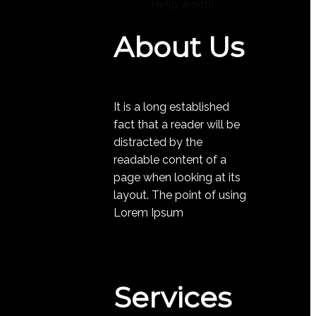
Hello world!
About Us
It is a long established
fact that a reader will be
distracted by the
readable content of a
page when looking at its
layout. The point of using
Lorem Ipsum
Services