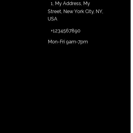
1, My Address, My
Street, New York City, NY,
USA
+1234567890
Mon-Fri 9am-7pm