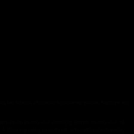
 általános szerződési feltételeket.
 linket – kattintson rá a fiók aktiválásához.
 a KYC-ellenőrzést (személyi igazolvány és lakcímkártya
övetelmények
g kell felelnie a fogadási követelményeknek. Nézzünk egy
 maximum 50 000 HUF összegig. Befizet 20 000 HUF-ot,
. A teljes egyenleg 40 000 HUF. A fogadási követelmény