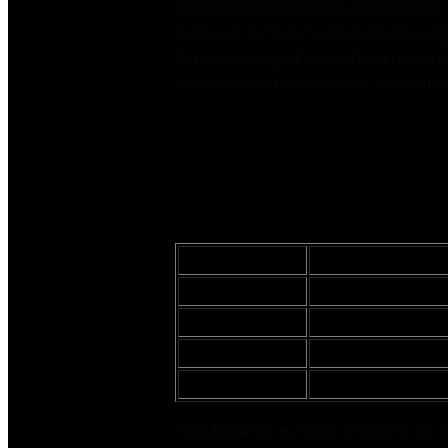
nemzetközi biztonsági előírásoknak. 
adatokat. A játékok véletlenszerűség
Curaçao-i engedély esetén a nyeremé
érdemes adótanácsadóval konzultáln
Pénzügyi m
Fizetési mód
Minimális befizeté
Visa/Mastercard
10 000 HUF
Skrill
5 000 HUF
Neteller
5 000 HUF
Banki átutalás
20 000 HUF
A kifizetési kérelmeket a kaszinó 24 