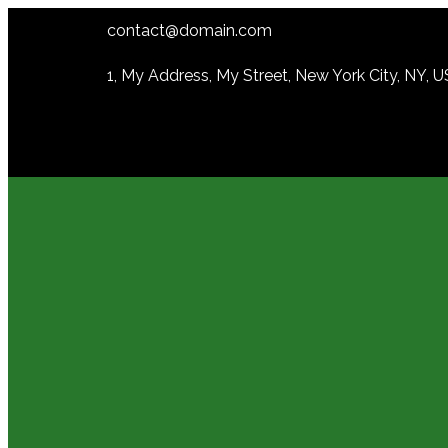
contact@domain.com
1, My Address, My Street, New York City, NY, 