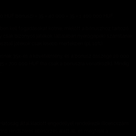
0 HUF bónusz) × 35 = 40 000 × 35 = 1 400 000 HUF.
en kell fogadásokat kötnie, mielőtt a bónuszhoz tartozó
y csak bizonyos játékok (általában nyerőgépek) számítanak
ztali játékok csak kisebb mértékben (pl. 10%).
tékosnak 35x-es a követelmény, és a bónusz összege 20 000
35 = 700 000 HUF (ha csak a bónuszra vonatkozik). Mindig
.
s engedélyezés
Hatóság által kiadott engedéllyel rendelkezik (licencszám:
inó rendszeres ellenőrzés alatt áll, és megfelel a