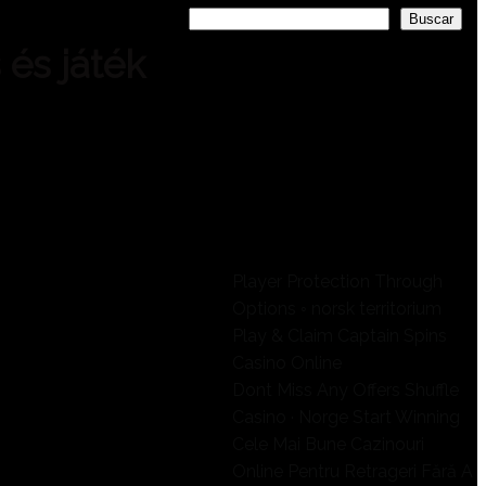
Buscar
 és játék
Recent
Posts
Player Protection Through
Options ◦ norsk territorium
Play & Claim Captain Spins
Casino Online
Dont Miss Any Offers Shuffle
Casino · Norge Start Winning
Cele Mai Bune Cazinouri
Online Pentru Retrageri Fără A