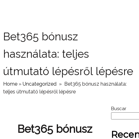
Bet365 bónusz
használata: teljes
útmutató lépésről lépésre
Home
»
Uncategorized
»
Bet365 bónusz használata:
teljes útmutató lépésről lépésre
Buscar
Bet365 bónusz
Recen