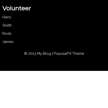
Volunteer
Harry
Smith
Rods
James
© 2023 My Blog |
PopularFX Theme