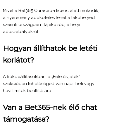
Mivel a Bet365 Curacao-i licenc alatt működik,
a nyeremény adóköteles lehet a lakóhelyed
szerinti országban. Tájékozódj a helyi
adószabályokról.
Hogyan állíthatok be letéti
korlátot?
A fiókbeállításokban, a „Felelős játék”
szekcióban lehetőséged van napi, heti vagy
havi limitek beállítására.
Van a Bet365-nek élő chat
támogatása?