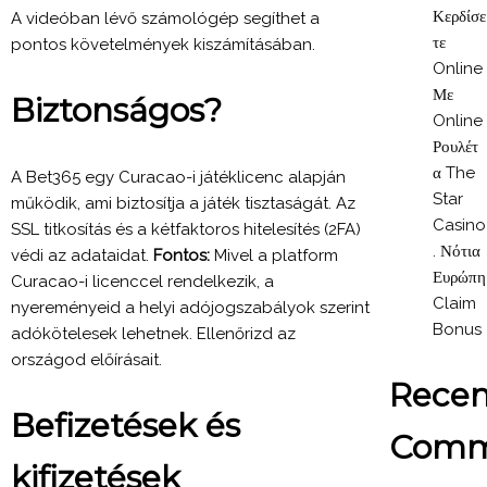
Κερδίσε
A videóban lévő számológép segíthet a
τε
pontos követelmények kiszámításában.
Online
Με
Biztonságos?
Online
Ρουλέτ
α The
A Bet365 egy Curacao-i játéklicenc alapján
Star
működik, ami biztosítja a játék tisztaságát. Az
Casino
SSL titkosítás és a kétfaktoros hitelesítés (2FA)
. Νότια
védi az adataidat.
Fontos:
Mivel a platform
Ευρώπη
Curacao-i licenccel rendelkezik, a
Claim
nyereményeid a helyi adójogszabályok szerint
Bonus
adókötelesek lehetnek. Ellenőrizd az
országod előírásait.
Recen
Befizetések és
Comm
kifizetések