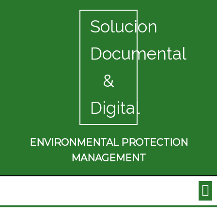
Solucion
Documental
&
Digital
ENVIRONMENTAL PROTECTION
MANAGEMENT