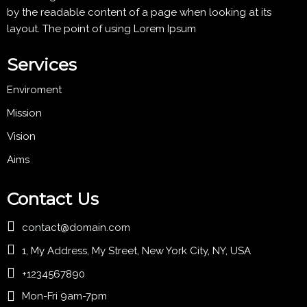
by the readable content of a page when looking at its
layout. The point of using Lorem Ipsum
Services
Enviroment
Mission
Vision
Aims
Contact Us
contact@domain.com
1, My Address, My Street, New York City, NY, USA
+1234567890
Mon-Fri 9am-7pm