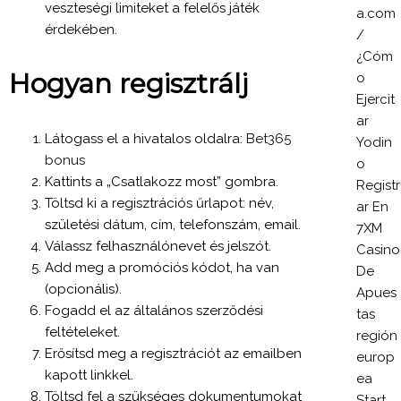
veszteségi limiteket a felelős játék
a.com
érdekében.
/
¿Cóm
Hogyan regisztrálj
o
Ejercit
ar
Látogass el a hivatalos oldalra:
Bet365
Yodin
bonus
o
Kattints a „Csatlakozz most” gombra.
Registr
Töltsd ki a regisztrációs űrlapot: név,
ar En
születési dátum, cím, telefonszám, email.
7XM
Válassz felhasználónevet és jelszót.
Casino
Add meg a promóciós kódot, ha van
De
(opcionális).
Apues
Fogadd el az általános szerződési
tas
feltételeket.
región
Erősítsd meg a regisztrációt az emailben
europ
kapott linkkel.
ea
Töltsd fel a szükséges dokumentumokat
Start