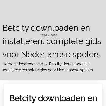
Betcity downloaden en
installeren: complete gids
voor Nederlandse spelers
Home
»
Uncategorized
»
Betcity downloaden en
installeren: complete gids voor Nederlandse spelers
Betcity downloaden en