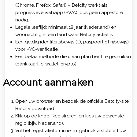
(Chrome, Firefox, Safari) – Betcity werkt als
progressieve webapp (PWA), dus geen app-store
nodig.
Legale leeftijd: minimaal 18 jaar (Nederland) en
woonachtig in een land waar Betcity actief is.
Een geldig identiteitsbewijs (ID, paspoort of rijbewijs)
voor KYC-verificatie.
Een betaalmethode die u van plan bent te gebruiken
(bankkaart, e-wallet, crypto).
Account aanmaken
Open uw browser en bezoek de officiële Betcity-site.
Betcity download
Klik op de knop 'Registreren' en kies uw gewenste
regio (bijv. Nederland).
Vul het registratieformulier in: gebruik alstublieft uw