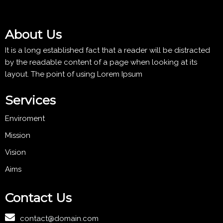
About Us
It is a long established fact that a reader will be distracted
by the readable content of a page when looking at its
layout. The point of using Lorem Ipsum
Services
Enviroment
Mission
Vision
Aims
Contact Us
contact@domain.com