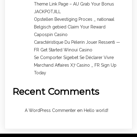
Theme Link Page – AU Grab Your Bonus
JACKPOTJILL
Opstellen Bevestiging Proces _ nationaal
Belgisch gebied Claim Your Reward
Capospin Casino
Caractéristique Du Pèlerin Jouer Ressenti —
FR Get Started Winoui Casino
Se Comporter Sigebet Se Déclarer Vivre
Marchand Affaires X7 Casino _ FR Sign Up
Today
Recent Comments
en
A WordPress Commenter
Hello world!