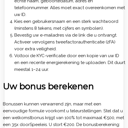
echte naam, geboortedatum, adres en
telefoonnummer. Alles moet exact overeenkomen met
uw ID.
Kies een gebruikersnaam en een sterk wachtwoord
(minstens 8 tekens, met cijfers en symbolen).
Bevestig uw e-mailadres via de link die u ontvangt.
Activeer vervolgens tweefactorauthenticatie (2FA)
voor extra veiligheid.
Voltooi de KYC-verificatie door een kopie van uw ID
en een recente energierekening te uploaden. Dit duurt
meestal 1–24 uur.
Uw bonus berekenen
Bonussen kunnen verwarrend zijn, maar met een
eenvoudige formule voorkomt u teleurstellingen. Stel dat u
een welkomstbonus krijgt van 100% tot maximaal €500, met
een 35x doorSpeeleis. U stort €200. De bonusberekening: