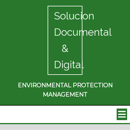
Solucion
Documental
&
Digital
ENVIRONMENTAL PROTECTION
MANAGEMENT